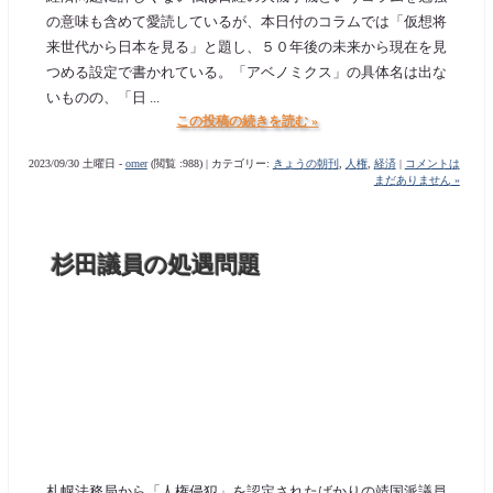
の意味も含めて愛読しているが、本日付のコラムでは「仮想将
来世代から日本を見る」と題し、５０年後の未来から現在を見
つめる設定で書かれている。「アベノミクス」の具体名は出な
いものの、「日 ...
この投稿の続きを読む »
2023/09/30 土曜日 -
orner
(閲覧 :988) | カテゴリー:
きょうの朝刊
,
人権
,
経済
|
コメントは
まだありません »
杉田議員の処遇問題
札幌法務局から「人権侵犯」を認定されたばかりの靖国派議員