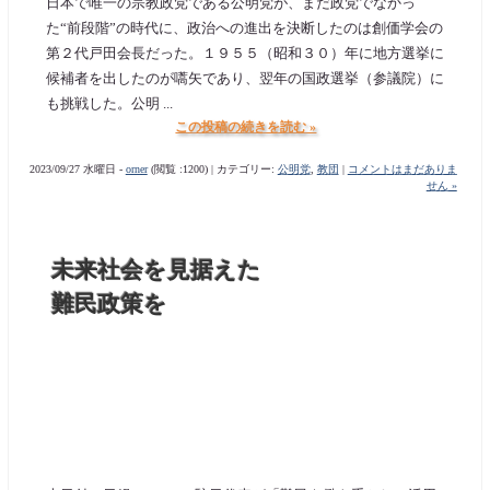
日本で唯一の宗教政党である公明党が、まだ政党でなかっ
た“前段階”の時代に、政治への進出を決断したのは創価学会の
第２代戸田会長だった。１９５５（昭和３０）年に地方選挙に
候補者を出したのが嚆矢であり、翌年の国政選挙（参議院）に
も挑戦した。公明 ...
この投稿の続きを読む »
2023/09/27 水曜日 -
orner
(閲覧 :1200) | カテゴリー:
公明党
,
教団
|
コメントはまだありま
せん »
未来社会を見据えた
難民政策を