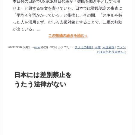
本日付の日経でUNHCR駐日代表が「難民を働き手として活用
せよ」と題する短文を寄せていた。日本では難民認定の審査に
「平均４年弱かかっている」と指摘し、その間、「スキルを持
った人を活用せず、むしろ支援対象とすることで、二重の無駄
が出ている」 ...
この投稿の続きを読む »
2023/09/26 火曜日 -
orner
(閲覧 :999) | カテゴリー:
きょうの朝刊
,
人権
,
人道立国
|
コメン
トはまだありません »
日本には差別禁止を
うたう法律がない