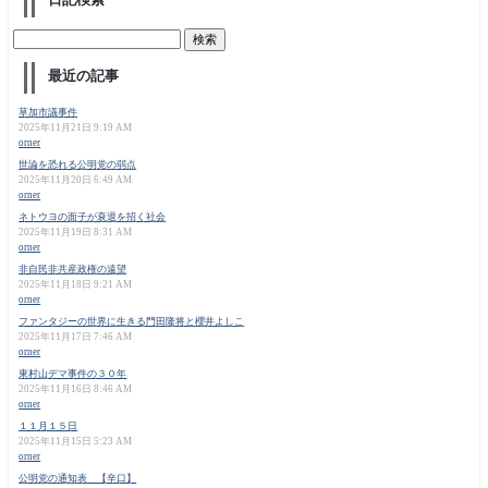
最近の記事
草加市議事件
2025年11月21日 9:19 AM
orner
世論を恐れる公明党の弱点
2025年11月20日 6:49 AM
orner
ネトウヨの面子が衰退を招く社会
2025年11月19日 8:31 AM
orner
非自民非共産政権の遠望
2025年11月18日 9:21 AM
orner
ファンタジーの世界に生きる門田隆将と櫻井よしこ
2025年11月17日 7:46 AM
orner
東村山デマ事件の３０年
2025年11月16日 8:46 AM
orner
１１月１５日
2025年11月15日 5:23 AM
orner
公明党の通知表 【辛口】