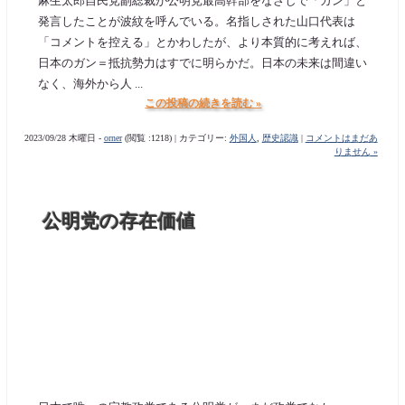
麻生太郎自民党副総裁が公明党最高幹部をなざしで「ガン」と
発言したことが波紋を呼んでいる。名指しされた山口代表は
「コメントを控える」とかわしたが、より本質的に考えれば、
日本のガン＝抵抗勢力はすでに明らかだ。日本の未来は間違い
なく、海外から人 ...
この投稿の続きを読む »
2023/09/28 木曜日 -
orner
(閲覧 :1218) | カテゴリー:
外国人
,
歴史認識
|
コメントはまだあ
りません »
公明党の存在価値