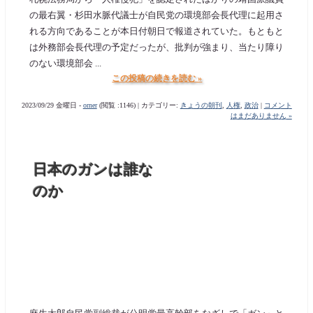
の最右翼・杉田水脈代議士が自民党の環境部会長代理に起用さ
れる方向であることが本日付朝日で報道されていた。もともと
は外務部会長代理の予定だったが、批判が強まり、当たり障り
のない環境部会 ...
この投稿の続きを読む »
2023/09/29 金曜日 -
orner
(閲覧 :1146) | カテゴリー:
きょうの朝刊
,
人権
,
政治
|
コメント
はまだありません »
日本のガンは誰な
のか