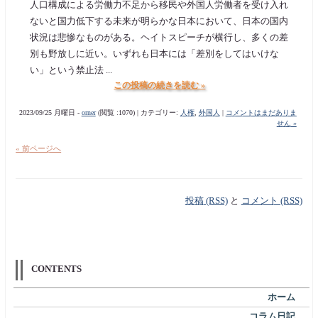
人口構成による労働力不足から移民や外国人労働者を受け入れ
ないと国力低下する未来が明らかな日本において、日本の国内
状況は悲惨なものがある。ヘイトスピーチが横行し、多くの差
別も野放しに近い。いずれも日本には「差別をしてはいけな
い」という禁止法 ...
この投稿の続きを読む »
2023/09/25 月曜日 -
orner
(閲覧 :1070) | カテゴリー:
人権
,
外国人
|
コメントはまだありま
せん »
« 前ページへ
投稿 (RSS)
と
コメント (RSS)
CONTENTS
ホーム
コラム日記