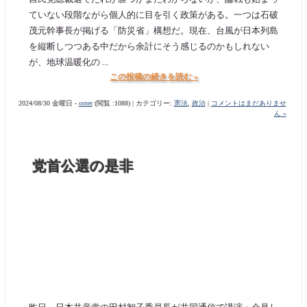
ていない段階ながら個人的に目を引く政策がある。一つは石破
茂元幹事長が掲げる「防災省」構想だ。現在、台風が日本列島
を縦断しつつある中だから余計にそう感じるのかもしれない
が、地球温暖化の ...
この投稿の続きを読む »
2024/08/30 金曜日 -
orner
(閲覧 :1088) | カテゴリー:
憲法
,
政治
|
コメントはまだありませ
ん »
党首公選の是非