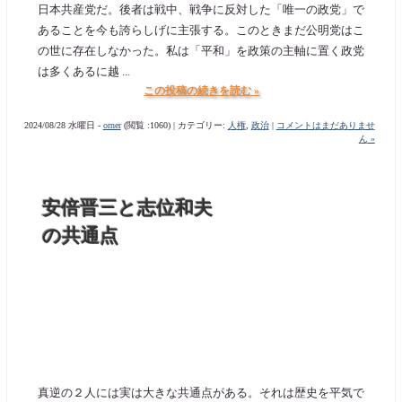
日本共産党だ。後者は戦中、戦争に反対した「唯一の政党」で
あることを今も誇らしげに主張する。このときまだ公明党はこ
の世に存在しなかった。私は「平和」を政策の主軸に置く政党
は多くあるに越 ...
この投稿の続きを読む »
2024/08/28 水曜日 -
orner
(閲覧 :1060) | カテゴリー:
人権
,
政治
|
コメントはまだありませ
ん »
安倍晋三と志位和夫
の共通点
真逆の２人には実は大きな共通点がある。それは歴史を平気で