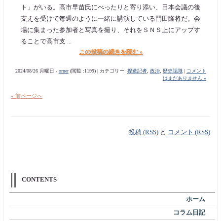
ト」がいる。高市早苗氏にべったりと寄り添い、日本会議の後
支えを受けて毎週のように一緒に講演している門田隆将だ。会
場に集まった参加者と写真を撮り、それをＳＮＳ上にアップす
ることで高市支 ...
この投稿の続きを読む »
2024/08/26 月曜日 -
orner
(閲覧 :1199) | カテゴリー:
捏造記者
,
政治
,
歴史認識
|
コメント
はまだありません »
« 前ページへ
投稿 (RSS)
と
コメント (RSS)
CONTENTS
ホーム
コラム日記