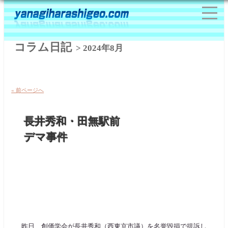
コラム日記
> 2024年8月
« 前ページへ
長井秀和・田無駅前
デマ事件
昨日、創価学会が長井秀和（西東京市議）を名誉毀損で提訴し