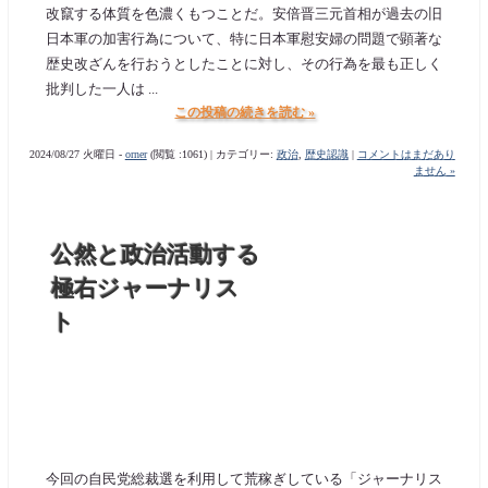
改竄する体質を色濃くもつことだ。安倍晋三元首相が過去の旧
日本軍の加害行為について、特に日本軍慰安婦の問題で顕著な
歴史改ざんを行おうとしたことに対し、その行為を最も正しく
批判した一人は ...
この投稿の続きを読む »
2024/08/27 火曜日 -
orner
(閲覧 :1061) | カテゴリー:
政治
,
歴史認識
|
コメントはまだあり
ません »
公然と政治活動する
極右ジャーナリス
ト
今回の自民党総裁選を利用して荒稼ぎしている「ジャーナリス