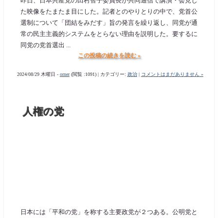
昨日、日本共産党の田村智子委員長が共同通信で講演・会見し
た映像をたまたま目にした。記者とのやりとりの中で、党首公
選制について「団結をみだす」旨の発言を繰り返し、同党が通
常の民主主義的システムをとらない理由を説明した。要するに
同党の党首選出 ...
この投稿の続きを読む »
2024/08/29 木曜日 -
orner
(閲覧 :1091) | カテゴリー:
政治
|
コメントはまだありません »
人権の党
日本には「平和の党」を称する主要政党が２つある。公明党と