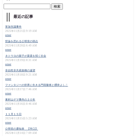
最近の記事
草加市議事件
2025年11月21日 9:19 AM
orner
世論を恐れる公明党の弱点
2025年11月20日 6:49 AM
orner
ネトウヨの面子が衰退を招く社会
2025年11月19日 8:31 AM
orner
非自民非共産政権の遠望
2025年11月18日 9:21 AM
orner
ファンタジーの世界に生きる門田隆将と櫻井よしこ
2025年11月17日 7:46 AM
orner
東村山デマ事件の３０年
2025年11月16日 8:46 AM
orner
１１月１５日
2025年11月15日 5:23 AM
orner
公明党の通知表 【辛口】
2025年11月14日 7:09 AM