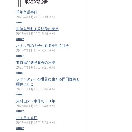
最近の記事
草加市議事件
2025年11月21日 9:19 AM
orner
世論を恐れる公明党の弱点
2025年11月20日 6:49 AM
orner
ネトウヨの面子が衰退を招く社会
2025年11月19日 8:31 AM
orner
非自民非共産政権の遠望
2025年11月18日 9:21 AM
orner
ファンタジーの世界に生きる門田隆将と
櫻井よしこ
2025年11月17日 7:46 AM
orner
東村山デマ事件の３０年
2025年11月16日 8:46 AM
orner
１１月１５日
2025年11月15日 5:23 AM
orner