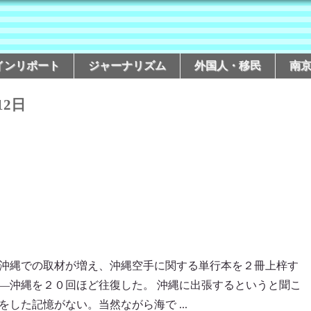
インリポート
ジャーナリズム
外国人・移民
南
12日
沖縄での取材が増え、沖縄空手に関する単行本を２冊上梓す
―沖縄を２０回ほど往復した。 沖縄に出張するというと聞こ
した記憶がない。当然ながら海で ...