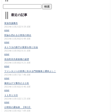
最近の記事
草加市議事件
2025年11月21日 9:19 AM
orner
世論を恐れる公明党の弱点
2025年11月20日 6:49 AM
orner
ネトウヨの面子が衰退を招く社会
2025年11月19日 8:31 AM
orner
非自民非共産政権の遠望
2025年11月18日 9:21 AM
orner
ファンタジーの世界に生きる門田隆将と櫻井よしこ
2025年11月17日 7:46 AM
orner
東村山デマ事件の３０年
2025年11月16日 8:46 AM
orner
１１月１５日
2025年11月15日 5:23 AM
orner
公明党の通知表 【辛口】
2025年11月14日 7:09 AM