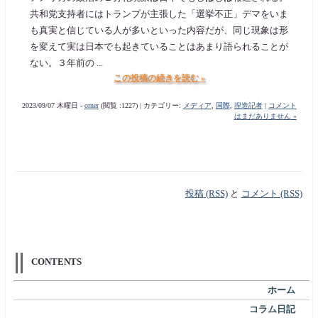
共和党支持者にはトランプが主張した「選挙不正」デマをいま
も真実と信じている人が多いといった内容だが、同じ現象は形
を変えて実は日本でも起きていることはあまり語られることが
ない。３年前の ...
この投稿の続きを読む »
2023/09/07 木曜日 -
orner
(閲覧 :1227) | カテゴリー:
メディア
,
国際
,
捏造記者
|
コメント
はまだありません »
投稿 (RSS)
と
コメント (RSS)
CONTENTS
ホーム
コラム日記