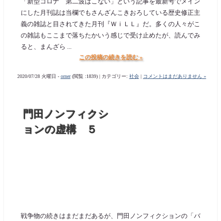
「新型コロナ 第二波はこない」という記事を最新号でメイン
にした月刊誌は当欄でもさんざんこきおろしている歴史修正主
義の雑誌と目されてきた月刊『ＷｉＬＬ』だ。多くの人々がこ
の雑誌もここまで落ちたかいう感じで受け止めたが、読んでみ
ると、まんざら ...
この投稿の続きを読む »
2020/07/28 火曜日 -
orner
(閲覧 :1839) | カテゴリー:
社会
|
コメントはまだありません »
門田ノンフィクシ
ョンの虚構 ５
戦争物の続きはまだまだあるが、門田ノンフィクションの「バ