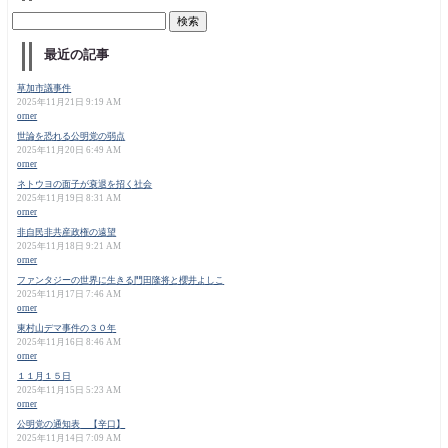
最近の記事
草加市議事件
2025年11月21日 9:19 AM
orner
世論を恐れる公明党の弱点
2025年11月20日 6:49 AM
orner
ネトウヨの面子が衰退を招く社会
2025年11月19日 8:31 AM
orner
非自民非共産政権の遠望
2025年11月18日 9:21 AM
orner
ファンタジーの世界に生きる門田隆将と櫻井よしこ
2025年11月17日 7:46 AM
orner
東村山デマ事件の３０年
2025年11月16日 8:46 AM
orner
１１月１５日
2025年11月15日 5:23 AM
orner
公明党の通知表 【辛口】
2025年11月14日 7:09 AM