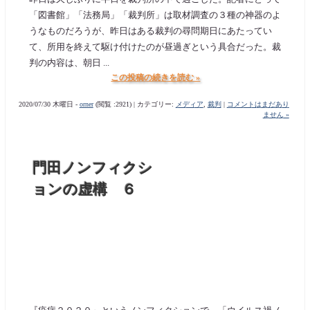
「図書館」「法務局」「裁判所」は取材調査の３種の神器のよ
うなものだろうが、昨日はある裁判の尋問期日にあたってい
て、所用を終えて駆け付けたのが昼過ぎという具合だった。裁
判の内容は、朝日 ...
この投稿の続きを読む »
2020/07/30 木曜日 -
orner
(閲覧 :2921) | カテゴリー:
メディア
,
裁判
|
コメントはまだあり
ません »
門田ノンフィクシ
ョンの虚構 ６