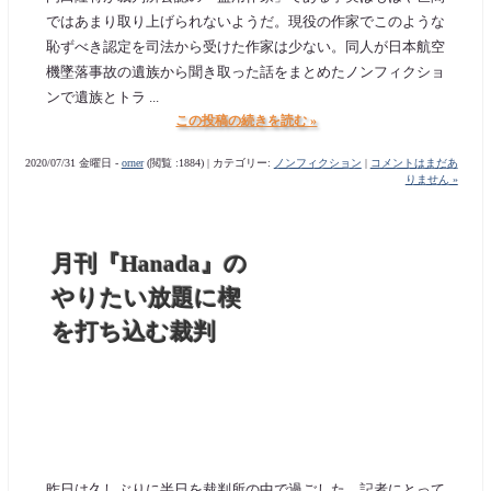
ではあまり取り上げられないようだ。現役の作家でこのような
恥ずべき認定を司法から受けた作家は少ない。同人が日本航空
機墜落事故の遺族から聞き取った話をまとめたノンフィクショ
ンで遺族とトラ ...
この投稿の続きを読む »
2020/07/31 金曜日 -
orner
(閲覧 :1884) | カテゴリー:
ノンフィクション
|
コメントはまだあ
りません »
月刊『Hanada』の
やりたい放題に楔
を打ち込む裁判
昨日は久しぶりに半日を裁判所の中で過ごした。記者にとって