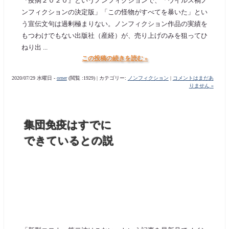
『疫病２０２０』というノンフィクションで、「ウイルス禍ノ
ンフィクションの決定版」「この怪物がすべてを暴いた」とい
う宣伝文句は過剰極まりない。ノンフィクション作品の実績を
もつわけでもない出版社（産経）が、売り上げのみを狙ってひ
ねり出 ...
この投稿の続きを読む »
2020/07/29 水曜日 -
orner
(閲覧 :1929) | カテゴリー:
ノンフィクション
|
コメントはまだあ
りません »
集団免疫はすでに
できているとの説