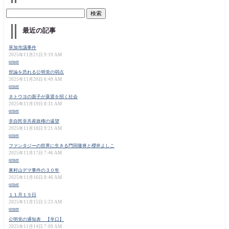
最近の記事
草加市議事件
2025年11月21日 9:19 AM
orner
世論を恐れる公明党の弱点
2025年11月20日 6:49 AM
orner
ネトウヨの面子が衰退を招く社会
2025年11月19日 8:31 AM
orner
非自民非共産政権の遠望
2025年11月18日 9:21 AM
orner
ファンタジーの世界に生きる門田隆将と櫻井よしこ
2025年11月17日 7:46 AM
orner
東村山デマ事件の３０年
2025年11月16日 8:46 AM
orner
１１月１５日
2025年11月15日 5:23 AM
orner
公明党の通知表 【辛口】
2025年11月14日 7:09 AM