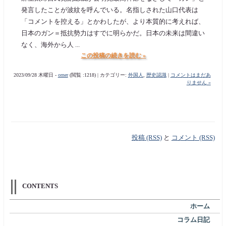
発言したことが波紋を呼んでいる。名指しされた山口代表は
「コメントを控える」とかわしたが、より本質的に考えれば、
日本のガン＝抵抗勢力はすでに明らかだ。日本の未来は間違い
なく、海外から人 ...
この投稿の続きを読む »
2023/09/28 木曜日 -
orner
(閲覧 :1218) | カテゴリー:
外国人
,
歴史認識
|
コメントはまだあ
りません »
投稿 (RSS)
と
コメント (RSS)
CONTENTS
ホーム
コラム日記