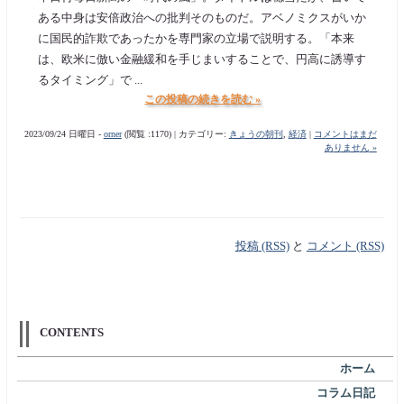
ある中身は安倍政治への批判そのものだ。アベノミクスがいか
に国民的詐欺であったかを専門家の立場で説明する。「本来
は、欧米に倣い金融緩和を手じまいすることで、円高に誘導す
るタイミング」で ...
この投稿の続きを読む »
2023/09/24 日曜日 -
orner
(閲覧 :1170) | カテゴリー:
きょうの朝刊
,
経済
|
コメントはまだ
ありません »
投稿 (RSS)
と
コメント (RSS)
CONTENTS
ホーム
コラム日記