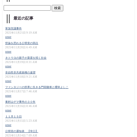
最近の記事
草加市議事件
2025年11月21日 9:19 AM
orner
世論を恐れる公明党の弱点
2025年11月20日 6:49 AM
orner
ネトウヨの面子が衰退を招く社会
2025年11月19日 8:31 AM
orner
非自民非共産政権の遠望
2025年11月18日 9:21 AM
orner
ファンタジーの世界に生きる門田隆将と櫻井よしこ
2025年11月17日 7:46 AM
orner
東村山デマ事件の３０年
2025年11月16日 8:46 AM
orner
１１月１５日
2025年11月15日 5:23 AM
orner
公明党の通知表 【辛口】
2025年11月14日 7:09 AM