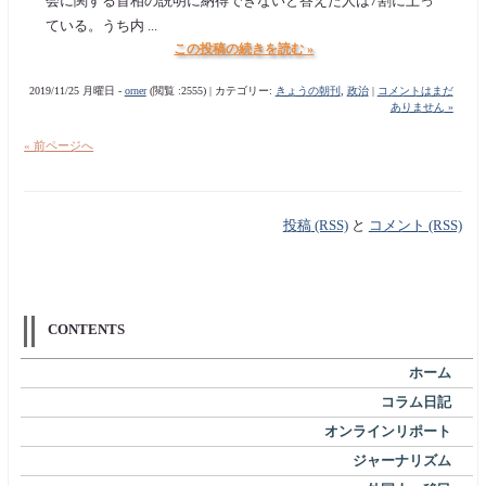
会に関する首相の説明に納得できないと答えた人は7割に上っ
ている。うち内 ...
この投稿の続きを読む »
2019/11/25 月曜日 -
orner
(閲覧 :2555) | カテゴリー:
きょうの朝刊
,
政治
|
コメントはまだ
ありません »
« 前ページへ
投稿 (RSS)
と
コメント (RSS)
CONTENTS
ホーム
コラム日記
オンラインリポート
ジャーナリズム