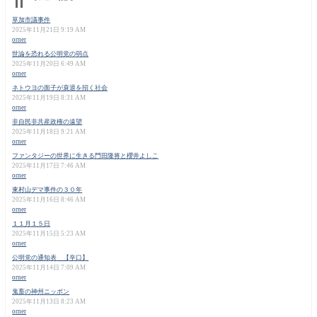
草加市議事件
2025年11月21日 9:19 AM
orner
世論を恐れる公明党の弱点
2025年11月20日 6:49 AM
orner
ネトウヨの面子が衰退を招く社会
2025年11月19日 8:31 AM
orner
非自民非共産政権の遠望
2025年11月18日 9:21 AM
orner
ファンタジーの世界に生きる門田隆将と櫻井よしこ
2025年11月17日 7:46 AM
orner
東村山デマ事件の３０年
2025年11月16日 8:46 AM
orner
１１月１５日
2025年11月15日 5:23 AM
orner
公明党の通知表 【辛口】
2025年11月14日 7:09 AM
orner
鬼畜の神州ニッポン
2025年11月13日 8:23 AM
orner