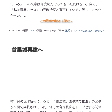
ている」 この文章は何度読んでみてもいただけない。自ら、
「私は洞察力ゼロ」の元政治家と宣言しているに等しいものだ
からだ。 ...
この投稿の続きを読む »
2019/11/28 木曜日 -
orner
(閲覧 :2145) | カテゴリー:
政治
|
コメントはまだありません »
首里城再建へ
昨日付の琉球新報によると、「首里城、国事業で推進」の記事
が２面で掲載されていた。近く菅官房長官をトップとする関係