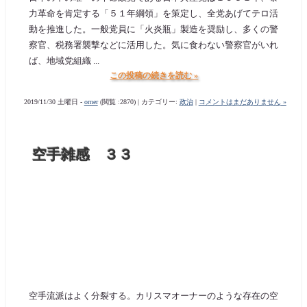
力革命を肯定する「５１年綱領」を策定し、全党あげてテロ活
動を推進した。一般党員に「火炎瓶」製造を奨励し、多くの警
察官、税務署襲撃などに活用した。気に食わない警察官がいれ
ば、地域党組織 ...
この投稿の続きを読む »
2019/11/30 土曜日 -
orner
(閲覧 :2870) | カテゴリー:
政治
|
コメントはまだありません »
空手雑感 ３３
空手流派はよく分裂する。カリスマオーナーのような存在の空