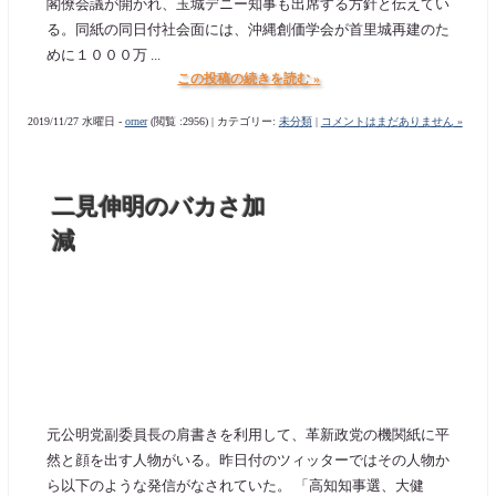
閣僚会議が開かれ、玉城デニー知事も出席する方針と伝えてい
る。同紙の同日付社会面には、沖縄創価学会が首里城再建のた
めに１０００万 ...
この投稿の続きを読む »
2019/11/27 水曜日 -
orner
(閲覧 :2956) | カテゴリー:
未分類
|
コメントはまだありません »
二見伸明のバカさ加
減
元公明党副委員長の肩書きを利用して、革新政党の機関紙に平
然と顔を出す人物がいる。昨日付のツィッターではその人物か
ら以下のような発信がなされていた。 「高知知事選、大健