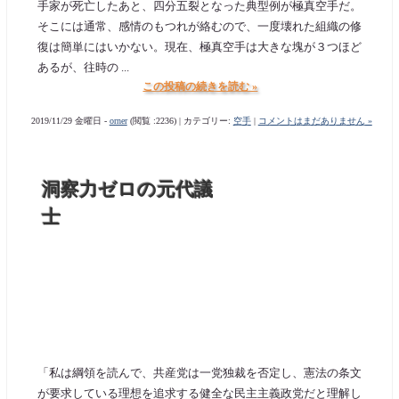
手家が死亡したあと、四分五裂となった典型例が極真空手だ。
そこには通常、感情のもつれが絡むので、一度壊れた組織の修
復は簡単にはいかない。現在、極真空手は大きな塊が３つほど
あるが、往時の ...
この投稿の続きを読む »
2019/11/29 金曜日 -
orner
(閲覧 :2236) | カテゴリー:
空手
|
コメントはまだありません »
洞察力ゼロの元代議
士
「私は綱領を読んで、共産党は一党独裁を否定し、憲法の条文
が要求している理想を追求する健全な民主主義政党だと理解し