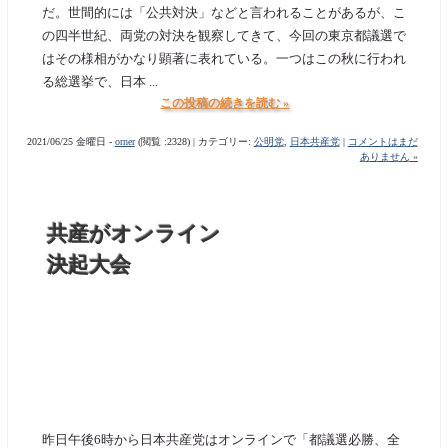
だ。世間的には「公共対決」などと言われることがあるが、こ
の四半世紀、両党の対決を観察してきて、今回の東京都議選で
はその様相がかなり顕著に表れている。一つはこの秋に行われ
る総選挙で、日本 ...
この投稿の続きを読む »
2021/06/25 金曜日 -
orner
(閲覧 :2328) | カテゴリー:
公明党
,
日本共産党
|
コメントはまだ
ありません »
共産がオンライン
決起大会
昨日午後6時から日本共産党はオンラインで「都議選必勝、全