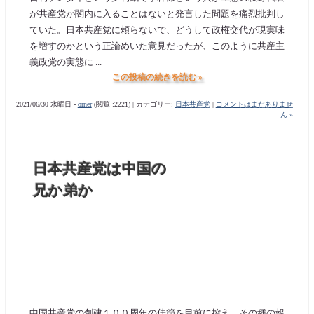
が共産党が閣内に入ることはないと発言した問題を痛烈批判し
ていた。日本共産党に頼らないで、どうして政権交代が現実味
を増すのかという正論めいた意見だったが、このように共産主
義政党の実態に ...
この投稿の続きを読む »
2021/06/30 水曜日 -
orner
(閲覧 :2221) | カテゴリー:
日本共産党
|
コメントはまだありませ
ん »
日本共産党は中国の
兄か弟か
中国共産党の創建１００周年の佳節を目前に控え、その種の報