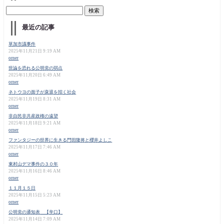
最近の記事
草加市議事件
2025年11月21日 9:19 AM
orner
世論を恐れる公明党の弱点
2025年11月20日 6:49 AM
orner
ネトウヨの面子が衰退を招く社会
2025年11月19日 8:31 AM
orner
非自民非共産政権の遠望
2025年11月18日 9:21 AM
orner
ファンタジーの世界に生きる門田隆将と櫻井よしこ
2025年11月17日 7:46 AM
orner
東村山デマ事件の３０年
2025年11月16日 8:46 AM
orner
１１月１５日
2025年11月15日 5:23 AM
orner
公明党の通知表 【辛口】
2025年11月14日 7:09 AM