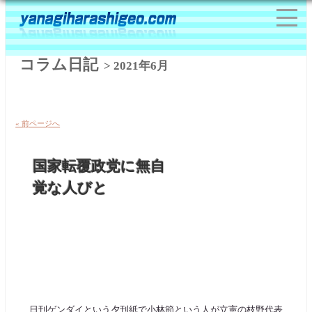
コラム日記
> 2021年6月
« 前ページへ
国家転覆政党に無自
覚な人びと
日刊ゲンダイという夕刊紙で小林節という人が立憲の枝野代表