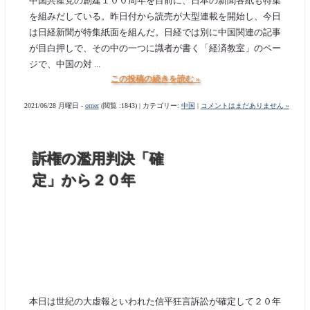
中国共産党の創建１００周年を目前に、日本の新聞各紙も特集
を組みだしている。昨日付から読売が大型連載を開始し、今日
は日経新聞が特集紙面を組んだ。日経では別に中国関連の記事
が目白押しで、その中の一つに識者が書く「経済教室」のペー
ジで、中国の対 ...
この投稿の続きを読む »
2021/06/28 月曜日 -
orner
(閲覧 :1843) | カテゴリー:
中国
|
コメントはまだありません »
訴権の濫用判決「確
定」から２０年
本日は世紀の大虚報といわれた信平狂言訴訟が確定して２０年