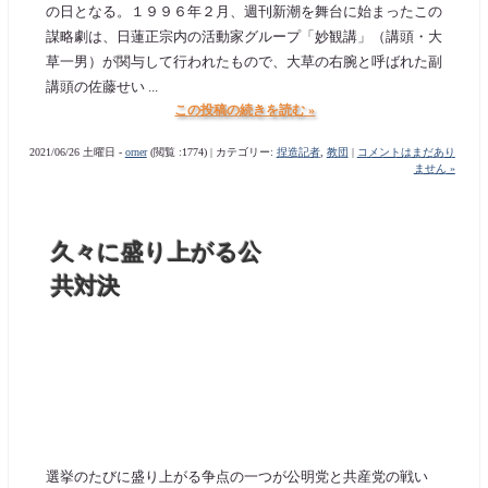
の日となる。１９９６年２月、週刊新潮を舞台に始まったこの
謀略劇は、日蓮正宗内の活動家グループ「妙観講」（講頭・大
草一男）が関与して行われたもので、大草の右腕と呼ばれた副
講頭の佐藤せい ...
この投稿の続きを読む »
2021/06/26 土曜日 -
orner
(閲覧 :1774) | カテゴリー:
捏造記者
,
教団
|
コメントはまだあり
ません »
久々に盛り上がる公
共対決
選挙のたびに盛り上がる争点の一つが公明党と共産党の戦い