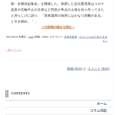
国・全都決起集会」を開催した。挨拶した志位委員長はコロナ
追及や五輪中止の主張など同党が争点の土俵を自ら作ってきた
と誇らしげに語り、「現有議席の保持にはかなり距離がある」
と引き締め、「 ...
この投稿の続きを読む »
2021/06/24 木曜日 -
orner
(閲覧 :2369) | カテゴリー:
日本共産党
|
コメントはまだありませ
ん »
« 前ページへ
投稿 (RSS)
と
コメント (RSS)
CONTENTS
ホーム
コラム日記