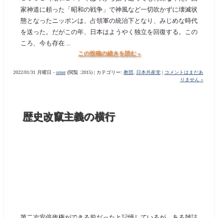
家神道に頼った「昭和の戦争」で神風など一切吹かずに壊滅状
態となったニッポンは、占領軍の統治下となり、みじめな時代
を送った。だがこの年、日本はようやく独立を回復する。この
ころ、今も存在 ...
この投稿の続きを読む »
2022/01/31 月曜日 -
orner
(閲覧 :2015) | カテゴリー:
教団
,
日本共産党
|
コメントはまだあ
りません »
歴史改竄主義の横行
第二次安倍政権ができる前だったと記憶しているが、ある雑誌