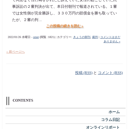
事訴訟の２審判決が出て、本日付朝刊で報道されている。１審
では女性側が完全勝訴し、３３０万円の賠償金を勝ち取ってい
たが、２審の判 ...
この投稿の続きを読む »
2022/01/26 水曜日 -
orner
(閲覧 :1821) | カテゴリー:
きょうの朝刊
,
裁判
|
コメントはまだ
ありません »
« 前ページへ
投稿 (RSS)
と
コメント (RSS)
CONTENTS
ホーム
コラム日記
オンラインリポート