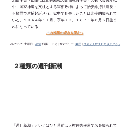
創価学会（正確には前身組織の創価教育学会）の初代会長が戦
中、国家神道を支柱とする軍部政権によって治安維持法違反・
不敬罪で逮捕起訴され、獄中で死去したことは比較的知られて
いる。１９４４年１１月、享年７３。１８７１年６月６日生ま
れになっている ...
この投稿の続きを読む »
2022/01/29 土曜日 -
orner
(閲覧 :1617) | カテゴリー:
教団
|
コメントはまだありません »
２種類の週刊新潮
「週刊新潮」といえばひと昔前は人権侵害報道で名を知られて