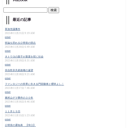
最近の記事
草加市議事件
2025年11月21日 9:19 AM
orner
世論を恐れる公明党の弱点
2025年11月20日 6:49 AM
orner
ネトウヨの面子が衰退を招く社会
2025年11月19日 8:31 AM
orner
非自民非共産政権の遠望
2025年11月18日 9:21 AM
orner
ファンタジーの世界に生きる門田隆将と櫻井よしこ
2025年11月17日 7:46 AM
orner
東村山デマ事件の３０年
2025年11月16日 8:46 AM
orner
１１月１５日
2025年11月15日 5:23 AM
orner
公明党の通知表 【辛口】