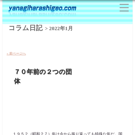
コラム日記
> 2022年1月
« 前ページへ
７０年前の２つの団
体
１９５２（昭和２７）年は今から振り返っても特殊な年だ。国