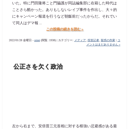
いた。特に門田隆将こと門脇護が同誌編集部に在籍した時代は
ことさら酷かった。ありもしないレイプ事件を作出し、大々的
にキャンペーン報道を行うなど朝飯前だったからだ。それでい
て同人はデマ報 ...
この投稿の続きを読む »
2022/01/28 金曜日 -
orner
(閲覧 :1938) | カテゴリー:
メディア
,
捏造記者
,
疑惑の作家
|
コ
メントはまだありません »
公正さを欠く政治
左から右まで、安倍晋三元首相に対する根強い忌避感がある最