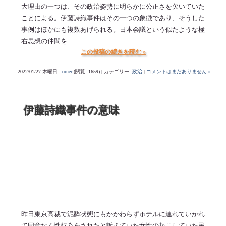
大理由の一つは、その政治姿勢に明らかに公正さを欠いていた
ことによる。伊藤詩織事件はその一つの象徴であり、そうした
事例はほかにも複数あげられる。日本会議という似たような極
右思想の仲間を ...
この投稿の続きを読む »
2022/01/27 木曜日 -
orner
(閲覧 :1659) | カテゴリー:
政治
|
コメントはまだありません »
伊藤詩織事件の意味
昨日東京高裁で泥酔状態にもかかわらずホテルに連れていかれ
て同意なく性行為をされたと訴えていた女性の起こしていた民