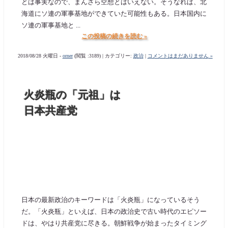
とは事実なので、まんざら空想とはいえない。そうなれば、北
海道にソ連の軍事基地ができていた可能性もある。日本国内に
ソ連の軍事基地と ...
この投稿の続きを読む »
2018/08/28 火曜日 -
orner
(閲覧 :3189) | カテゴリー:
政治
|
コメントはまだありません »
火炎瓶の「元祖」は
日本共産党
日本の最新政治のキーワードは「火炎瓶」になっているそう
だ。「火炎瓶」といえば、日本の政治史で古い時代のエピソー
ドは、やはり共産党に尽きる。朝鮮戦争が始まったタイミング