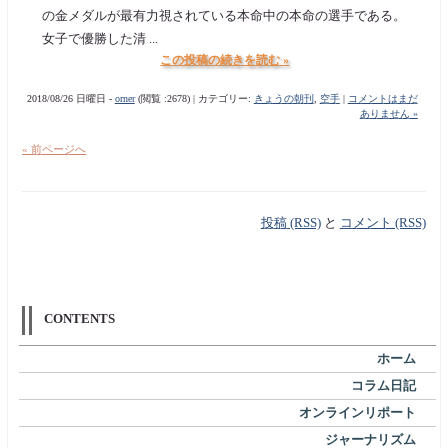
の金メダルが最有力視されている本命中の本命の選手である。
女子で優勝した清 ...
この投稿の続きを読む »
2018/08/26 日曜日 -
orner
(閲覧 :2678) | カテゴリー:
きょうの朝刊
,
空手
|
コメントはまだ
ありません »
« 前ページへ
投稿 (RSS)
と
コメント (RSS)
CONTENTS
ホーム
コラム日記
オンラインリポート
ジャーナリズム