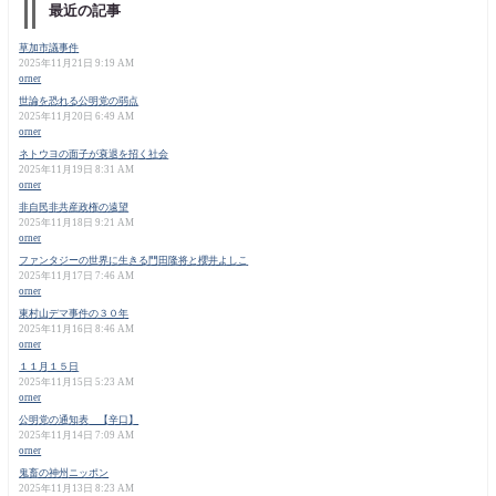
最近の記事
草加市議事件
2025年11月21日 9:19 AM
orner
世論を恐れる公明党の弱点
2025年11月20日 6:49 AM
orner
ネトウヨの面子が衰退を招く社会
2025年11月19日 8:31 AM
orner
非自民非共産政権の遠望
2025年11月18日 9:21 AM
orner
ファンタジーの世界に生きる門田隆将と櫻井よしこ
2025年11月17日 7:46 AM
orner
東村山デマ事件の３０年
2025年11月16日 8:46 AM
orner
１１月１５日
2025年11月15日 5:23 AM
orner
公明党の通知表 【辛口】
2025年11月14日 7:09 AM
orner
鬼畜の神州ニッポン
2025年11月13日 8:23 AM