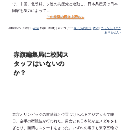
で、中国、北朝鮮、ソ連の共産党と連動し、日本共産党は日本
国家を暴力によって ...
この投稿の続きを読む »
2018/08/27 月曜日 -
orner
(閲覧 :3631) | カテゴリー:
きょうの朝刊
,
政治
|
コメントはまだ
ありません »
赤旗編集局に校閲ス
タッフはいないの
か？
東京オリンピックの前哨戦と位置づけられるアジア大会で昨
日、空手の型競技が行われた。男女とも日本勢が金メダルをも
ぎとり、順調なスタートをきった。いずれの選手も東京五輪で