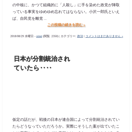
の中核に、かつて組織的に「人殺し」に手を染めた政党が陣取
っている事実をゆめゆめ忘れてはならない。小沢一郎氏といえ
ば、自民党を離党 ...
この投稿の続きを読む »
2018/08/29 水曜日 -
orner
(閲覧 :2350) | カテゴリー:
政治
|
コメントはまだありません »
日本が分割統治され
ていたら‥‥
仮定の話だが、戦後の日本が連合国によって分割統治されてい
たらどうなっていただろうか。実際にそうした案が出ていたこ