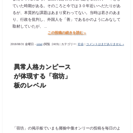
ていた時期がある。そのころと今では３０年近いへだたりがあ
るが、本質的な課題はあまり変わってない。当時は若さのあま
り、行政を批判し、外国人を「善」であるかのようにみなして
取材していたが、 ...
この投稿の続きを読む »
2018/08/31 金曜日 -
orner
(閲覧 :2419) | カテゴリー:
社会
|
コメントはまだありません »
異常人格カンピース
が体現する「宿坊」
板のレベル
「宿坊」の掲示板でいまも揶揄中傷オンリーの投稿を毎日のよ