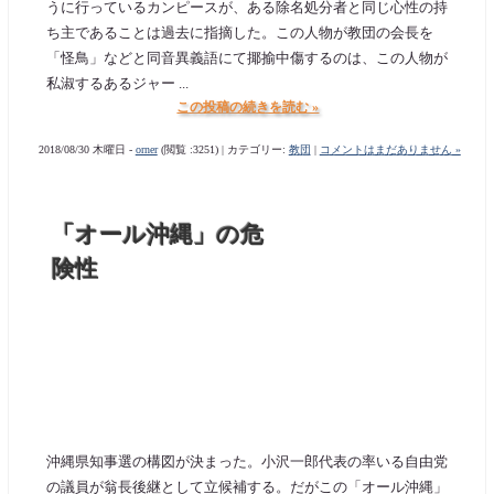
うに行っているカンピースが、ある除名処分者と同じ心性の持
ち主であることは過去に指摘した。この人物が教団の会長を
「怪鳥」などと同音異義語にて揶揄中傷するのは、この人物が
私淑するあるジャー ...
この投稿の続きを読む »
2018/08/30 木曜日 -
orner
(閲覧 :3251) | カテゴリー:
教団
|
コメントはまだありません »
「オール沖縄」の危
険性
沖縄県知事選の構図が決まった。小沢一郎代表の率いる自由党
の議員が翁長後継として立候補する。だがこの「オール沖縄」