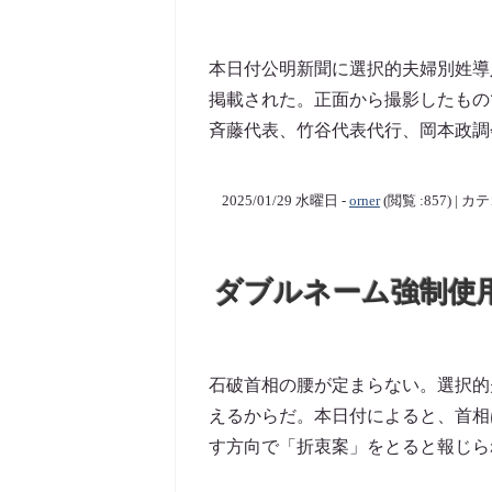
本日付公明新聞に選択的夫婦別姓導
掲載された。正面から撮影したもの
斉藤代表、竹谷代表代行、岡本政調会
2025/01/29 水曜日 -
orner
(閲覧 :857) | 
ダブルネーム強制使
石破首相の腰が定まらない。選択的
えるからだ。本日付によると、首相
す方向で「折衷案」をとると報じられ