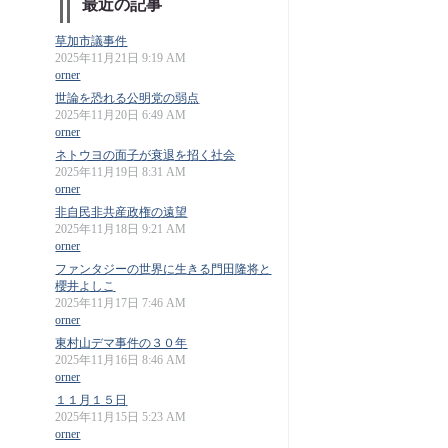
最近の記事
草加市議事件
2025年11月21日 9:19 AM
orner
世論を恐れる公明党の弱点
2025年11月20日 6:49 AM
orner
ネトウヨの面子が衰退を招く社会
2025年11月19日 8:31 AM
orner
非自民非共産政権の遠望
2025年11月18日 9:21 AM
orner
ファンタジーの世界に生きる門田隆将と
櫻井よしこ
2025年11月17日 7:46 AM
orner
東村山デマ事件の３０年
2025年11月16日 8:46 AM
orner
１１月１５日
2025年11月15日 5:23 AM
orner