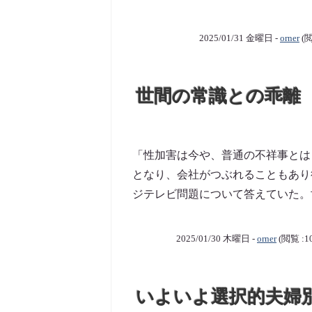
2025/01/31 金曜日 -
orner
(閲
世間の常識との乖離
「性加害は今や、普通の不祥事とは
となり、会社がつぶれることもあり
ジテレビ問題について答えていた。世
2025/01/30 木曜日 -
orner
(閲覧 :1
いよいよ選択的夫婦