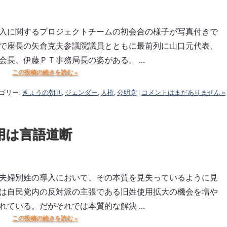
入に関するプロジェクトチームの初会合の様子が写真付きで
で座長の矢倉克夫参議院議員とともに最前列に山口元代表、
長、伊藤ＰＴ事務局長の姿がある。 ...
この投稿の続きを読む »
カテゴリー:
きょうの朝刊
,
ジェンダー
,
人権
,
公明党
|
コメントはまだありません »
用は言語道断
夫婦別姓の導入において、その本質を見失っているように見
は自民党内の反対派の主張である旧姓使用拡大の機会を増や
ている。だがそれでは本質的な解決 ...
この投稿の続きを読む »