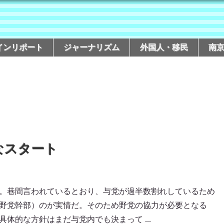
インリポート
ジャーナリズム
外国人・移民
南
なスタート
。巷間言われているとおり、与党が過半数割れしているため
野党幹部）のが実情だ。そのため野党の協力が必要となる
体的な方針はまだ与党内でも決まって ...