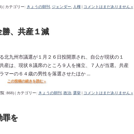
3) | カテゴリー:
きょうの朝刊
,
ジェンダー
,
人権
|
コメントはまだありません »
全勝、共産１減
る北九州市議選が１月２６日投開票され、自公が現状の１
共産は、現状８議席のところ９人を擁立、７人が当選。共産
マーの６４歳の男性を落選させたほか ...
この投稿の続きを読む »
覧 :868) | カテゴリー:
きょうの朝刊
,
政治
,
選挙
|
コメントはまだありません »
動罪を