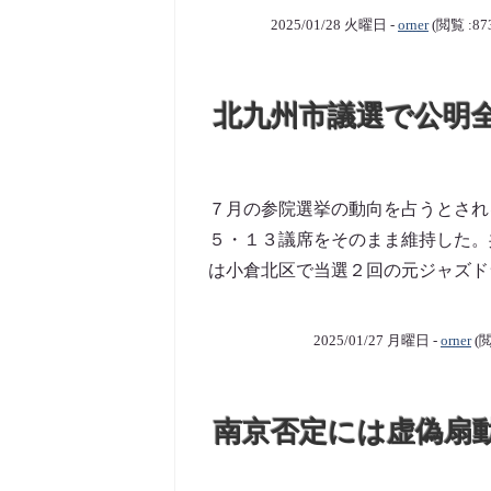
2025/01/28 火曜日 -
orner
(閲覧 :87
北九州市議選で公明
７月の参院選挙の動向を占うとされ
５・１３議席をそのまま維持した。
は小倉北区で当選２回の元ジャズドラ
2025/01/27 月曜日 -
orner
(閲
南京否定には虚偽扇