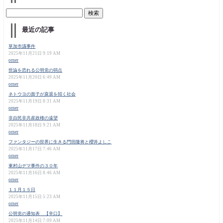
最近の記事
草加市議事件
2025年11月21日 9:19 AM
orner
世論を恐れる公明党の弱点
2025年11月20日 6:49 AM
orner
ネトウヨの面子が衰退を招く社会
2025年11月19日 8:31 AM
orner
非自民非共産政権の遠望
2025年11月18日 9:21 AM
orner
ファンタジーの世界に生きる門田隆将と櫻井よしこ
2025年11月17日 7:46 AM
orner
東村山デマ事件の３０年
2025年11月16日 8:46 AM
orner
１１月１５日
2025年11月15日 5:23 AM
orner
公明党の通知表 【辛口】
2025年11月14日 7:09 AM