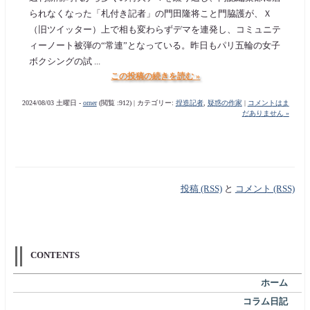
られなくなった「札付き記者」の門田隆将こと門脇護が、Ｘ
（旧ツイッター）上で相も変わらずデマを連発し、コミュニテ
ィーノート被弾の“常連”となっている。昨日もパリ五輪の女子
ボクシングの試 ...
この投稿の続きを読む »
2024/08/03 土曜日 -
orner
(閲覧 :912) | カテゴリー:
捏造記者
,
疑惑の作家
|
コメントはま
だありません »
投稿 (RSS)
と
コメント (RSS)
CONTENTS
ホーム
コラム日記