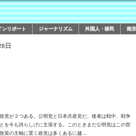
インリポート
ジャーナリズム
外国人・移民
南
28日
政党が２つある。公明党と日本共産党だ。後者は戦中、戦争
とを今も誇らしげに主張する。このときまだ公明党はこの世
策の主軸に置く政党は多くあるに越 ...