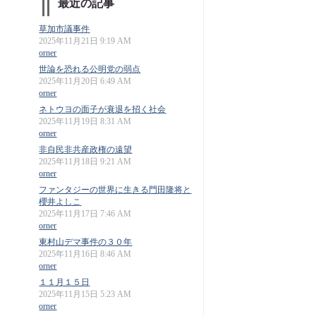
最近の記事
草加市議事件
2025年11月21日 9:19 AM
orner
世論を恐れる公明党の弱点
2025年11月20日 6:49 AM
orner
ネトウヨの面子が衰退を招く社会
2025年11月19日 8:31 AM
orner
非自民非共産政権の遠望
2025年11月18日 9:21 AM
orner
ファンタジーの世界に生きる門田隆将と
櫻井よしこ
2025年11月17日 7:46 AM
orner
東村山デマ事件の３０年
2025年11月16日 8:46 AM
orner
１１月１５日
2025年11月15日 5:23 AM
orner