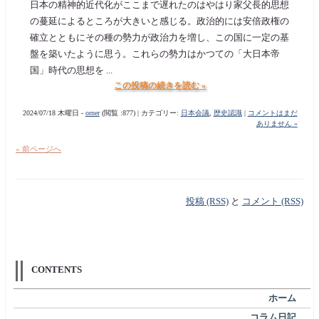
日本の精神的近代化がここまで遅れたのはやはり家父長的思想
の蔓延によるところが大きいと感じる。政治的には安倍政権の
確立とともにその種の勢力が政治力を増し、この国に一定の基
盤を築いたように思う。これらの勢力はかつての「大日本帝
国」時代の思想を ...
この投稿の続きを読む »
2024/07/18 木曜日 -
orner
(閲覧 :877) | カテゴリー:
日本会議
,
歴史認識
|
コメントはまだ
ありません »
« 前ページへ
投稿 (RSS)
と
コメント (RSS)
CONTENTS
ホーム
コラム日記