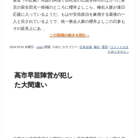
裏金（不記載）問題の関係で自民党の公認を得られなかった東
京の萩生田光一候補のところに櫻井よしこら、極右人脈が連日
応援に入っているようだ。もはや安倍政治を象徴する最後の一
人と目されているようで、統一教会人脈の櫻井よしこの日参も
その延長上にあ ...
この投稿の続きを読む »
2024/10/16 水曜日 -
orner
(閲覧 :1182) | カテゴリー:
日本会議
,
極右
,
選挙
|
コメントはま
だありません »
高市早苗陣営が犯し
た大間違い