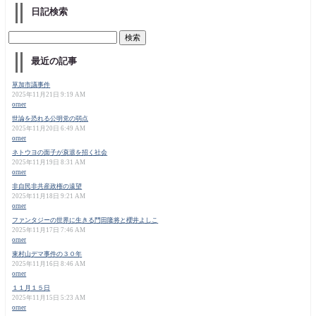
日記検索
最近の記事
草加市議事件
2025年11月21日 9:19 AM
orner
世論を恐れる公明党の弱点
2025年11月20日 6:49 AM
orner
ネトウヨの面子が衰退を招く社会
2025年11月19日 8:31 AM
orner
非自民非共産政権の遠望
2025年11月18日 9:21 AM
orner
ファンタジーの世界に生きる門田隆将と櫻井よしこ
2025年11月17日 7:46 AM
orner
東村山デマ事件の３０年
2025年11月16日 8:46 AM
orner
１１月１５日
2025年11月15日 5:23 AM
orner