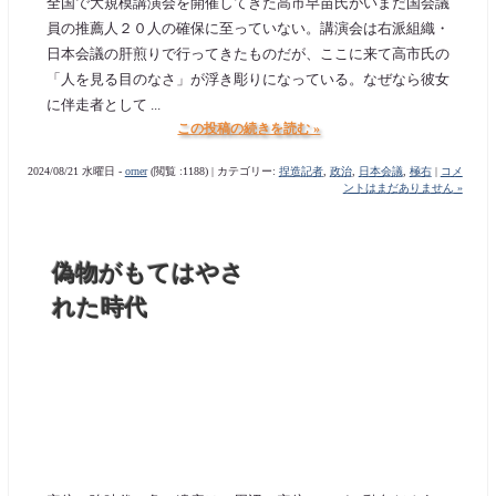
全国で大規模講演会を開催してきた高市早苗氏がいまだ国会議
員の推薦人２０人の確保に至っていない。講演会は右派組織・
日本会議の肝煎りで行ってきたものだが、ここに来て高市氏の
「人を見る目のなさ」が浮き彫りになっている。なぜなら彼女
に伴走者として ...
この投稿の続きを読む »
2024/08/21 水曜日 -
orner
(閲覧 :1188) | カテゴリー:
捏造記者
,
政治
,
日本会議
,
極右
|
コメ
ントはまだありません »
偽物がもてはやさ
れた時代