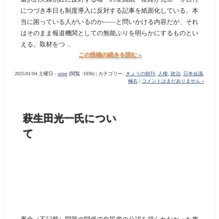
につづき本日も制度導入に反対する記事を紙面化している。本
当に困っている人がいるのか――と問いかける内容だが、それ
はそのまま報道機関としての無能ぶりを明らかにするものとい
える。取材をつ ...
この投稿の続きを読む »
2025/01/04 土曜日 -
orner
(閲覧 :1036) | カテゴリー:
きょうの朝刊
,
人権
,
政治
,
日本会議
,
極右
|
コメントはまだありません »
萩生田光一氏につい
て