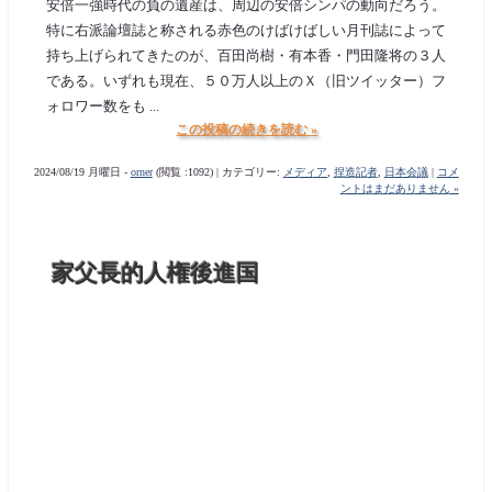
安倍一強時代の負の遺産は、周辺の安倍シンパの動向だろう。
特に右派論壇誌と称される赤色のけばけばしい月刊誌によって
持ち上げられてきたのが、百田尚樹・有本香・門田隆将の３人
である。いずれも現在、５０万人以上のＸ（旧ツイッター）フ
ォロワー数をも ...
この投稿の続きを読む »
2024/08/19 月曜日 -
orner
(閲覧 :1092) | カテゴリー:
メディア
,
捏造記者
,
日本会議
|
コメ
ントはまだありません »
家父長的人権後進国