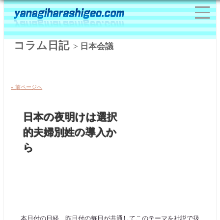
コラム日記
> 日本会議
« 前ページへ
日本の夜明けは選択
的夫婦別姓の導入か
ら
本日付の日経、昨日付の毎日が共通してこのテーマを社説で扱