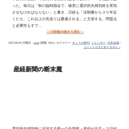
った。毎日は「秋の臨時国会で、確実に選択的夫婦別姓を実現
させなければならない」と書き、日経も「法制審から３０年近
くたち、これ以上の先送りは憂慮される」と主張する。問題点
と必要性もすで ...
この投稿の続きを読む »
2025/06/29 日曜日 -
orner
(閲覧 :802) | カテゴリー:
きょうの朝刊
,
ジェンダー
,
日本会議
|
コメントはまだありません »
産経新聞の断末魔
選択的夫婦別姓に反対する唯一の全国紙・産経が元旦・３日付