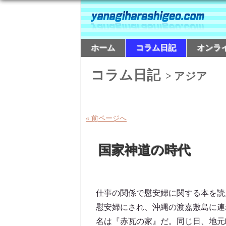
ホーム
コラム日記
オンラ
コラム日記
> アジア
« 前ページへ
国家神道の時代
仕事の関係で慰安婦に関する本を読
慰安婦にされ、沖縄の渡嘉敷島に連
名は『赤瓦の家』だ。同じ日、地元町