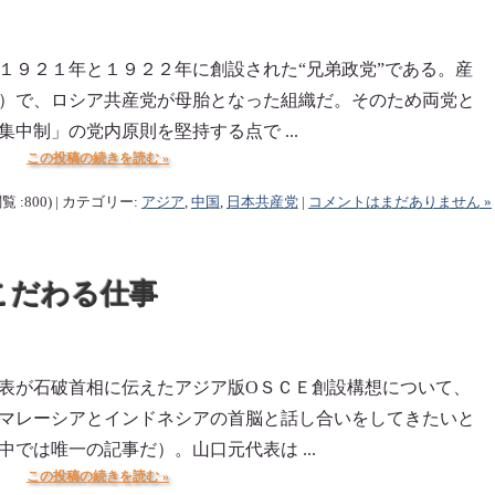
１９２１年と１９２２年に創設された“兄弟政党”である。産
）で、ロシア共産党が母胎となった組織だ。そのため両党と
中制」の党内原則を堅持する点で ...
この投稿の続きを読む »
覧 :800) | カテゴリー:
アジア
,
中国
,
日本共産党
|
コメントはまだありません »
こだわる仕事
表が石破首相に伝えたアジア版ОＳＣＥ創設構想について、
マレーシアとインドネシアの首脳と話し合いをしてきたいと
では唯一の記事だ）。山口元代表は ...
この投稿の続きを読む »