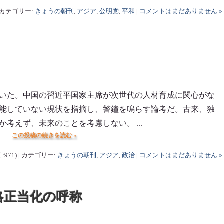
 | カテゴリー:
きょうの朝刊
,
アジア
,
公明党
,
平和
|
コメントはまだありません »
いた。中国の習近平国家主席が次世代の人材育成に関心がな
能していない現状を指摘し、警鐘を鳴らす論考だ。古来、独
考えず、未来のことを考慮しない。 ...
この投稿の続きを読む »
 :971) | カテゴリー:
きょうの朝刊
,
アジア
,
政治
|
コメントはまだありません »
略正当化の呼称