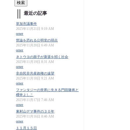
最近の記事
草加市議事件
2025年11月21日 9:19 AM
orner
世論を恐れる公明党の弱点
2025年11月20日 6:49 AM
orner
ネトウヨの面子が衰退を招く社会
2025年11月19日 8:31 AM
orner
非自民非共産政権の遠望
2025年11月18日 9:21 AM
orner
ファンタジーの世界に生きる門田隆将と
櫻井よしこ
2025年11月17日 7:46 AM
orner
東村山デマ事件の３０年
2025年11月16日 8:46 AM
orner
１１月１５日