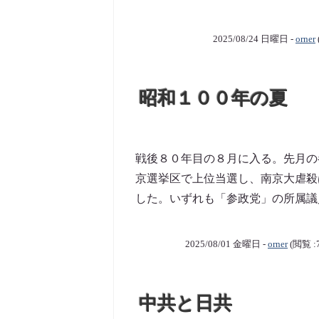
2025/08/24 日曜日 -
orner
昭和１００年の夏
戦後８０年目の８月に入る。先月の
京選挙区で上位当選し、南京大虐殺
した。いずれも「参政党」の所属議員
2025/08/01 金曜日 -
orner
(閲覧 :
中共と日共