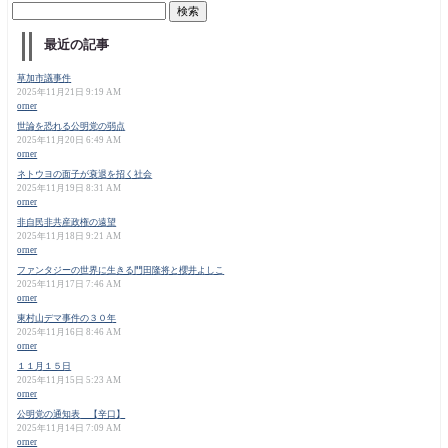
最近の記事
草加市議事件
2025年11月21日 9:19 AM
orner
世論を恐れる公明党の弱点
2025年11月20日 6:49 AM
orner
ネトウヨの面子が衰退を招く社会
2025年11月19日 8:31 AM
orner
非自民非共産政権の遠望
2025年11月18日 9:21 AM
orner
ファンタジーの世界に生きる門田隆将と櫻井よしこ
2025年11月17日 7:46 AM
orner
東村山デマ事件の３０年
2025年11月16日 8:46 AM
orner
１１月１５日
2025年11月15日 5:23 AM
orner
公明党の通知表 【辛口】
2025年11月14日 7:09 AM
orner