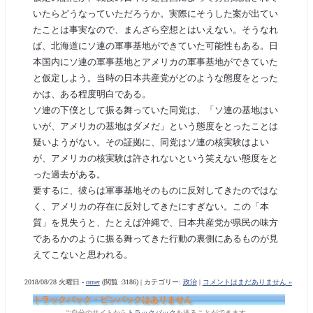
いたらどうなっていただろうか。実際にそうした案が出てい
たことは事実なので、まんざら空想とはいえない。そうなれ
ば、北海道にソ連の軍事基地ができていた可能性もある。日
本国内にソ連の軍事基地とアメリカの軍事基地ができていた
と仮定しよう。当時の日本共産党がどのような態度をとった
かは、ある程度明白である。
ソ連の下僕として振る舞っていた同党は、「ソ連の基地はい
いが、アメリカの基地はダメだ」という態度をとったことは
疑いようがない。その証拠に、同党はソ連の核実験はよい
が、アメリカの核実験は許されないという笑えない態度をと
った過去がある。
要するに、彼らは軍事基地そのものに反対してきたのではな
く、アメリカの存在に反対してきたにすぎない。この「本
質」を見失うと、たとえば沖縄で、日本共産党が県民の味方
であるかのように振る舞ってきた行動の裏側にあるものが見
えてこないと思われる。
2018/08/28 火曜日 -
orner
(閲覧 :3186) | カテゴリー:
政治
|
コメントはまだありません »
トラックバック・ピンバックはありません
ご自分のサイトから
トラックバック
を送ることができます。