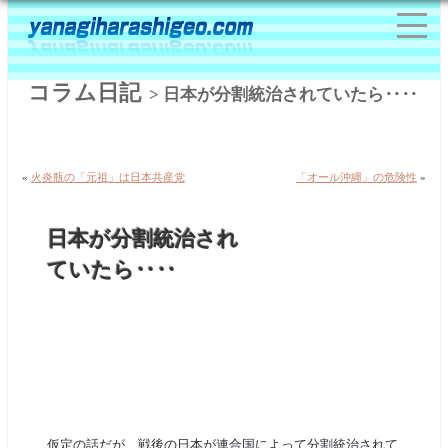
コラム日記
> 日本が分割統治されていたら‥‥
«
火炎瓶の「元祖」は日本共産党
「オール沖縄」の危険性
»
日本が分割統治され
ていたら‥‥
仮定の話だが、戦後の日本が連合国によって分割統治されて