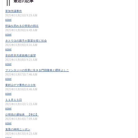
最近の記事
草加市議事件
2025年11月21日 9:19 AM
orner
世論を恐れる公明党の弱点
2025年11月20日 6:49 AM
orner
ネトウヨの面子が衰退を招く社会
2025年11月19日 8:31 AM
orner
非自民非共産政権の遠望
2025年11月18日 9:21 AM
orner
ファンタジーの世界に生きる門田隆将と櫻井よしこ
2025年11月17日 7:46 AM
orner
東村山デマ事件の３０年
2025年11月16日 8:46 AM
orner
１１月１５日
2025年11月15日 5:23 AM
orner
公明党の通知表 【辛口】
2025年11月14日 7:09 AM
orner
鬼畜の神州ニッポン
2025年11月13日 8:23 AM
orner