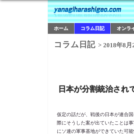
ホーム
コラム日記
オンラ
コラム日記
> 2018年8月
日本が分割統治され
仮定の話だが、戦後の日本が連合国
際にそうした案が出ていたことは事
にソ連の軍事基地ができていた可能性