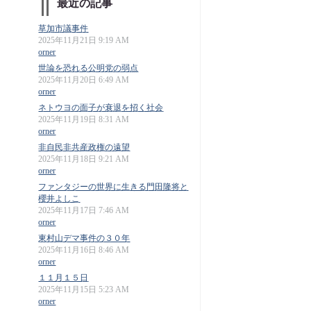
最近の記事
草加市議事件
2025年11月21日 9:19 AM
orner
世論を恐れる公明党の弱点
2025年11月20日 6:49 AM
orner
ネトウヨの面子が衰退を招く社会
2025年11月19日 8:31 AM
orner
非自民非共産政権の遠望
2025年11月18日 9:21 AM
orner
ファンタジーの世界に生きる門田隆将と
櫻井よしこ
2025年11月17日 7:46 AM
orner
東村山デマ事件の３０年
2025年11月16日 8:46 AM
orner
１１月１５日
2025年11月15日 5:23 AM
orner