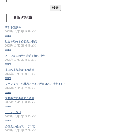
最近の記事
草加市議事件
2025年11月21日 9:19 AM
orner
世論を恐れる公明党の弱点
2025年11月20日 6:49 AM
orner
ネトウヨの面子が衰退を招く社会
2025年11月19日 8:31 AM
orner
非自民非共産政権の遠望
2025年11月18日 9:21 AM
orner
ファンタジーの世界に生きる門田隆将と櫻井よしこ
2025年11月17日 7:46 AM
orner
東村山デマ事件の３０年
2025年11月16日 8:46 AM
orner
１１月１５日
2025年11月15日 5:23 AM
orner
公明党の通知表 【辛口】
2025年11月14日 7:09 AM