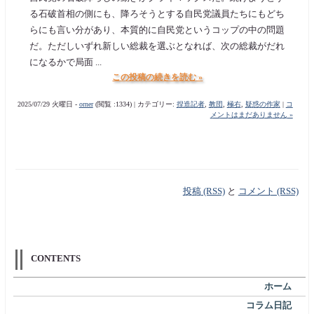
る石破首相の側にも、降ろそうとする自民党議員たちにもどち
らにも言い分があり、本質的に自民党というコップの中の問題
だ。ただしいずれ新しい総裁を選ぶとなれば、次の総裁がだれ
になるかで局面 ...
この投稿の続きを読む »
2025/07/29 火曜日 -
orner
(閲覧 :1334) | カテゴリー:
捏造記者
,
教団
,
極右
,
疑惑の作家
|
コ
メントはまだありません »
投稿 (RSS)
と
コメント (RSS)
CONTENTS
ホーム
コラム日記