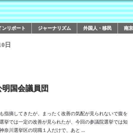
インリポート
ジャーナリズム
外国人・移民
南
10日
公明国会議員団
も指摘してきたが、まったく改善の気配が見られないで腹を
選挙では一定の改善が見られたが、今回の参議院選挙では知
奈川選挙区の現職１人だけで、あと ...