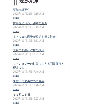
最近の記事
草加市議事件
2025年11月21日 9:19 AM
orner
世論を恐れる公明党の弱点
2025年11月20日 6:49 AM
orner
ネトウヨの面子が衰退を招く社会
2025年11月19日 8:31 AM
orner
非自民非共産政権の遠望
2025年11月18日 9:21 AM
orner
ファンタジーの世界に生きる門田隆将と
櫻井よしこ
2025年11月17日 7:46 AM
orner
東村山デマ事件の３０年
2025年11月16日 8:46 AM
orner
１１月１５日
2025年11月15日 5:23 AM
orner