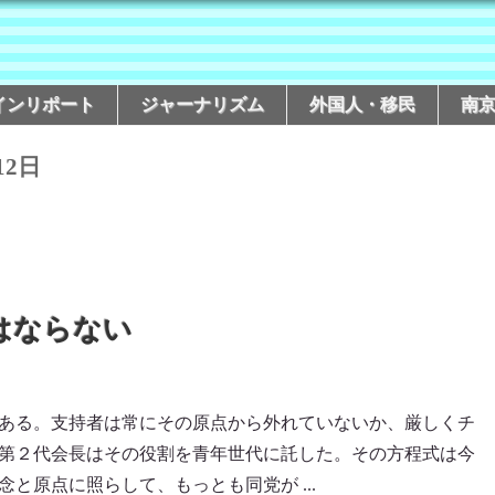
インリポート
ジャーナリズム
外国人・移民
南
12日
はならない
ある。支持者は常にその原点から外れていないか、厳しくチ
第２代会長はその役割を青年世代に託した。その方程式は今
と原点に照らして、もっとも同党が ...