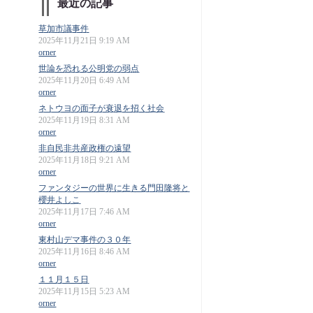
最近の記事
草加市議事件
2025年11月21日 9:19 AM
orner
世論を恐れる公明党の弱点
2025年11月20日 6:49 AM
orner
ネトウヨの面子が衰退を招く社会
2025年11月19日 8:31 AM
orner
非自民非共産政権の遠望
2025年11月18日 9:21 AM
orner
ファンタジーの世界に生きる門田隆将と
櫻井よしこ
2025年11月17日 7:46 AM
orner
東村山デマ事件の３０年
2025年11月16日 8:46 AM
orner
１１月１５日
2025年11月15日 5:23 AM
orner