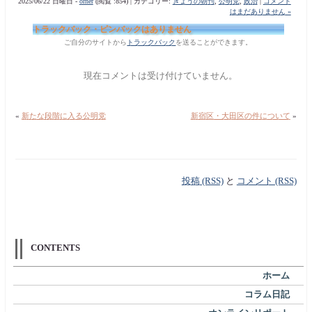
2025/06/22 日曜日 -
orner
(閲覧 :854) | カテゴリー:
きょうの朝刊
,
公明党
,
政治
|
コメント
はまだありません »
トラックバック・ピンバックはありません
ご自分のサイトから
トラックバック
を送ることができます。
現在コメントは受け付けていません。
«
新たな段階に入る公明党
新宿区・大田区の件について
»
投稿 (RSS)
と
コメント (RSS)
CONTENTS
ホーム
コラム日記