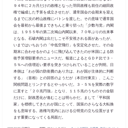
９４年に２カ月だけの政権となった羽田政権も前任の細田政
権で編成した予算を成立させたが、通常国会の会期末を迎え
るまでに次の村山政権にバトンを渡した。その意味で通常国
会を最初から最後まできちんと乗り切った「少数与党」内閣
は、１９５５年の第二次鳩山内閣以来、７０年ぶりの出来事
となる。石破内閣は出だしこそ不安視される面があったが、
いまではいちおうの「中低空飛行」を安定化させた。その会
期末に合わせるかのように飛び込んできたのが米国による防
衛予算増額要求のニュースだ。報道によるとＧＤＰ比で３・
５％への倍増近い要求を突きつけられていることが判明。日
本側は「わが国の防衛費のあり方は、わが国が主体的に判断
する」（首相）との回答のようだが（本日付東京）、こんご
関税問題とリンクするとやっかいだ。３・５％を実際の数字
に直すと「２０兆円強」となり、１１５兆のうちのその金額
だけに、財政悪化が進むことは明らかだ。まして「平和国
家」を標榜してきたわが国にとって、国策のさらなる大転換
をも意味する。政権与党内における公明党の立ち位置がます
ます重要になってくる局面だ。