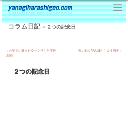
コラム日記
> ２つの記念日
«
公明党の独自外交をクサした産経
魂の独立記念日から２６周年
»
新聞
２つの記念日