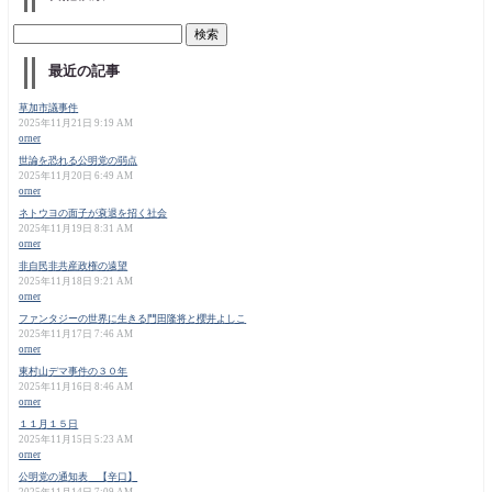
最近の記事
草加市議事件
2025年11月21日 9:19 AM
orner
世論を恐れる公明党の弱点
2025年11月20日 6:49 AM
orner
ネトウヨの面子が衰退を招く社会
2025年11月19日 8:31 AM
orner
非自民非共産政権の遠望
2025年11月18日 9:21 AM
orner
ファンタジーの世界に生きる門田隆将と櫻井よしこ
2025年11月17日 7:46 AM
orner
東村山デマ事件の３０年
2025年11月16日 8:46 AM
orner
１１月１５日
2025年11月15日 5:23 AM
orner
公明党の通知表 【辛口】
2025年11月14日 7:09 AM