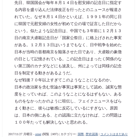
先日、韓国国会が毎年８月１４日を慰安婦の記念日に指定す
る内容を盛り込んだ法律改正を行ったとのニュースが報道さ
れていた。なぜ８月１４日かといえば、１９９１年の同じ日
に韓国で元慰安婦の女性が初めて公の場で証言した日だから
という。似たような記念日は、中国でも３年前に１２月１３
日の南京大虐殺記念日が「国家公祭日」に格上げされた事実
がある。１２月１３日はいうまでもなく、日中戦争を始めた
日本が当時の首都南京を陥落させた日であり、大虐殺の象徴
の日として記憶されている。この記念日はまったく関係のな
い第三国のカナダなどにも波及し、州によっては同様の記念
日を制定する動きがあるようだ。
なぜ戦後７０年以上すぎてこのようなことになるのか。
日本の政治家を含む世論が事実は事実として認め、誠実な態
度をとっていれば、このようなことになるはずもない。ある
ものをなかったかのように喧伝し、フェイクニュースをばら
まく動きに、彼らは敏感に反応しているにすぎない。原因
は、日本の側にある、との認識に立たなければ、この問題は
１００年たっても解決しないと思われる。
2017/11/27 月曜日 -
orner
(閲覧 :2497) | カテゴリー:
国際
,
歴史認識
|
コメントはまだあり