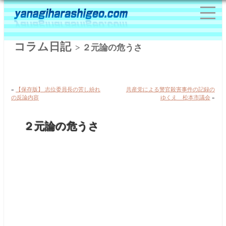
コラム日記
> ２元論の危うさ
«
【保存版】 志位委員長の苦し紛れ
共産党による警官殺害事件の記録の
の反論内容
ゆくえ 松本市議会
»
２元論の危うさ