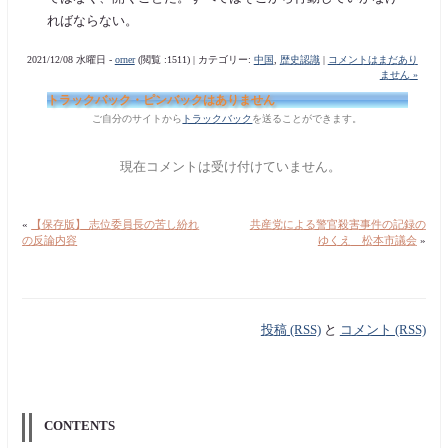
ればならない。
2021/12/08 水曜日 -
orner
(閲覧 :1511) | カテゴリー:
中国
,
歴史認識
|
コメントはまだあり
ません »
トラックバック・ピンバックはありません
ご自分のサイトから
トラックバック
を送ることができます。
現在コメントは受け付けていません。
«
【保存版】 志位委員長の苦し紛れ
共産党による警官殺害事件の記録の
の反論内容
ゆくえ 松本市議会
»
投稿 (RSS)
と
コメント (RSS)
CONTENTS