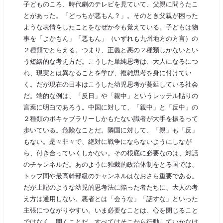
子どものころ、時代劇のテレビを見ていて、父親に問うたこ
とがあった。「どっちが悪もん？」。そのとき父親が困った
ような表情をしたことをなぜか今も覚えている。子どもは物
事を「よかもん」「悪もん」（いずれも九州地方の方言）の
２種類でとらえる。つまり、正義と悪の２種類しかないとい
う短絡的な考え方だ。こうした単純思考は、大人になるにつ
れ、現実とは異なることを学び、複雑思考を身に付けてい
く。だが現在の日本はこうした幼児思考が蔓延している社会
だ。端的な例は、「反日」や「親中」というレッテル貼りの
言葉に明白であろう。中国に対して、「親中」と「反中」の
２種類のボキャブラリーしかもたない識者が大手を振るって
歩いている。危険なことだ。隣国に対して、「親」も「反」
もない。是々非々で、絶対に戦争にならないようにしなが
ら、付き合っていくしかない。その根底に必要なのは、対話
のチャンネルだ。あのように独裁的政治体制をとる国では、
トップ間や最高幹部級のチャンネルはなおさら重要である。
だが上記のような幼児的思考法に陥った者たちに、大人の考
え方は通用しない。悪者とは「会うな」「話すな」といった
主張につながりやすい。いま必要なことは、心を閉じること
ではなく、開くことだ。すべてはそこから行動していかなけ