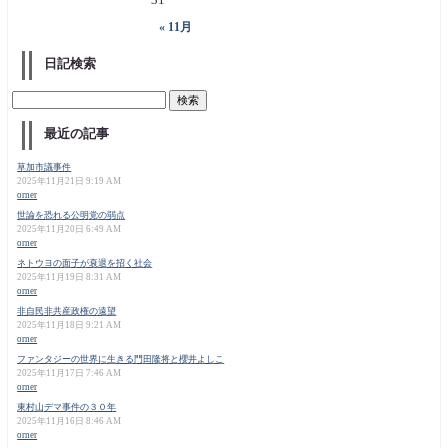
« 11月
日記検索
最近の記事
草加市議事件
2025年11月21日 9:19 AM
orner
世論を恐れる公明党の弱点
2025年11月20日 6:49 AM
orner
ネトウヨの面子が衰退を招く社会
2025年11月19日 8:31 AM
orner
非自民非共産政権の遠望
2025年11月18日 9:21 AM
orner
ファンタジーの世界に生きる門田隆将と櫻井よしこ
2025年11月17日 7:46 AM
orner
東村山デマ事件の３０年
2025年11月16日 8:46 AM
orner