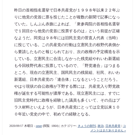
昨日の首相指名選挙で日本共産党が１９９８年以来２２年ぶ
りに他党の党首に票を投じたことが複数の新聞で記事になっ
ていた。しんぶん赤旗によれば、「衆参両院の首相指名選挙
で１回目から他党の党首に投票するのは」という前提が正確
なようだ。同党は９８年には旧民主党の菅直人代表（当時）
に投じている。この共産党の行動は立憲民主の枝野代表側か
ら要請したものと報じられており、次の政権の予定構造を示
している。立憲民主に合流しなかった残党組やれいわ新選組
も今回枝野代表に投票しているので、「野党連合」はつまる
ところ、現在の立憲民主、国民民主の残留組、社民、れいわ
新選組、日本共産党の「連合体」になるということだろう。
やはり現状の自公政権が下野する際には、共産党入り野党政
権が誕生する可能性が濃厚である。現立憲民主には、すでに
旧民主党時代に政権を経験した議員も多くいて、その点はプ
ラス材料といえようが、日本共産党にとっては立党以来１０
０年近い党史の中で、初めての経験となる。
2020/09/17 木曜日 -
orner
(閲覧 :1864) | カテゴリー:
きょうの朝刊
,
政治
,
日本共産党
|
コ
メントはまだありません »