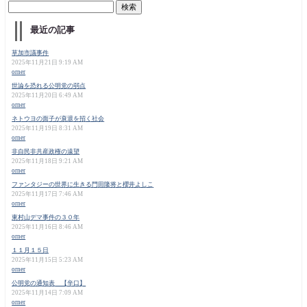
最近の記事
草加市議事件
2025年11月21日 9:19 AM
orner
世論を恐れる公明党の弱点
2025年11月20日 6:49 AM
orner
ネトウヨの面子が衰退を招く社会
2025年11月19日 8:31 AM
orner
非自民非共産政権の遠望
2025年11月18日 9:21 AM
orner
ファンタジーの世界に生きる門田隆将と櫻井よしこ
2025年11月17日 7:46 AM
orner
東村山デマ事件の３０年
2025年11月16日 8:46 AM
orner
１１月１５日
2025年11月15日 5:23 AM
orner
公明党の通知表 【辛口】
2025年11月14日 7:09 AM
orner