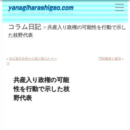
コラム日記
> 共産入り政権の可能性を行動で示し
た枝野代表
«
自公連立合意から抜け落ちたテー
門田隆将と森功
»
マ
共産入り政権の可能
性を行動で示した枝
野代表