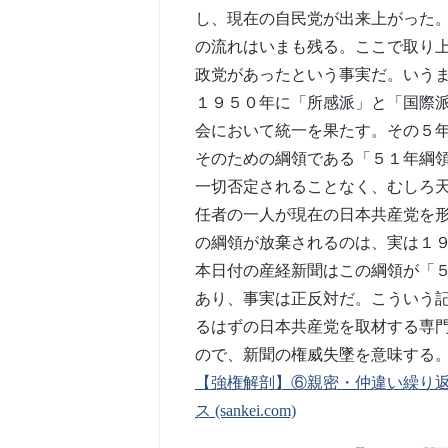
し、現在の自民党が出来上がった
の流れはいまも残る。ここで取り
政党があったという事実だ。いう
１９５０年に「所感派」と「国際
会において統一を果たす。その５
そのための綱領である「５１年綱
一切否定されることなく、むしろ
任者の一人が現在の日本共産党を
の綱領が放棄されるのは、実は１
本日付の産経新聞はこの綱領が「
あり、事実は正反対だ。こういう
るはずの日本共産党を取材する専
ので、新聞の権威失墜を意味する
【強権解剖】⑥親密・仲違い繰り返
ス (sankei.com)