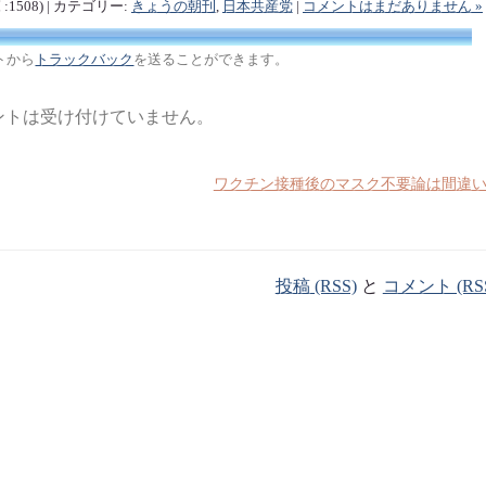
 :1508) | カテゴリー:
きょうの朝刊
,
日本共産党
|
コメントはまだありません »
トから
トラックバック
を送ることができます。
ントは受け付けていません。
ワクチン接種後のマスク不要論は間違
投稿 (RSS)
と
コメント (RS