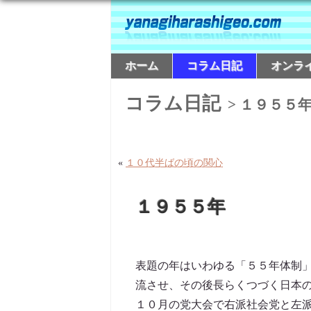
ホーム
コラム日記
オンラ
コラム日記
> １９５５
«
１０代半ばの頃の関心
１９５５年
表題の年はいわゆる「５５年体制
流させ、その後長らくつづく日本
１０月の党大会で右派社会党と左