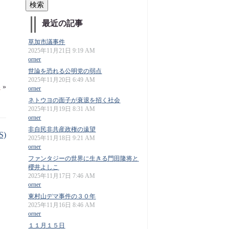
最近の記事
草加市議事件
2025年11月21日 9:19 AM
orner
世論を恐れる公明党の弱点
2025年11月20日 6:49 AM
い
»
orner
ネトウヨの面子が衰退を招く社会
2025年11月19日 8:31 AM
orner
非自民非共産政権の遠望
S)
2025年11月18日 9:21 AM
orner
ファンタジーの世界に生きる門田隆将と
櫻井よしこ
2025年11月17日 7:46 AM
orner
東村山デマ事件の３０年
2025年11月16日 8:46 AM
orner
１１月１５日