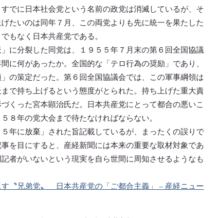
。すでに日本社会党という名前の政党は消滅しているが、そ
上げたいのは同年７月、この両党よりも先に統一を果たした
までもなく日本共産党である。
派」に分裂した同党は、１９５５年７月末の第６回全国協議
年間に何があったか。全国的な「テロ行為の奨励」であり、
領」の策定だった。第６回全国協議会では、この軍事綱領は
天まで持ち上げるという態度がとられた。持ち上げた重大責
形づくった宮本顕治氏だ。日本共産党にとって都合の悪いこ
９５８年の党大会まで待たなければならない。
５５年に放棄」された旨記載しているが、まったくの誤りで
記事を目にすると、産経新聞には本来の重要な取材対象であ
門記者がいないという現実を自ら世間に周知させるようなも
。
す〝兄弟党〟 日本共産党の「ご都合主義」 – 産経ニュー