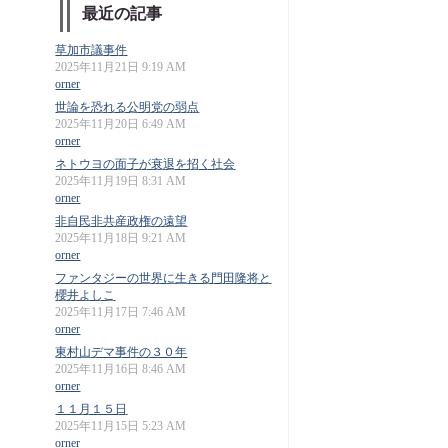
最近の記事
草加市議事件
2025年11月21日 9:19 AM
orner
世論を恐れる公明党の弱点
2025年11月20日 6:49 AM
orner
ネトウヨの面子が衰退を招く社会
2025年11月19日 8:31 AM
orner
非自民非共産政権の遠望
2025年11月18日 9:21 AM
orner
ファンタジーの世界に生きる門田隆将と
櫻井よしこ
2025年11月17日 7:46 AM
orner
東村山デマ事件の３０年
2025年11月16日 8:46 AM
orner
１１月１５日
2025年11月15日 5:23 AM
orner