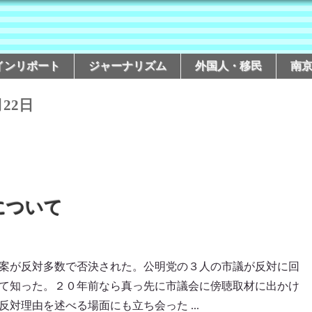
インリポート
ジャーナリズム
外国人・移民
南
月22日
について
案が反対多数で否決された。公明党の３人の市議が反対に回
て知った。２０年前なら真っ先に市議会に傍聴取材に出かけ
対理由を述べる場面にも立ち会った ...