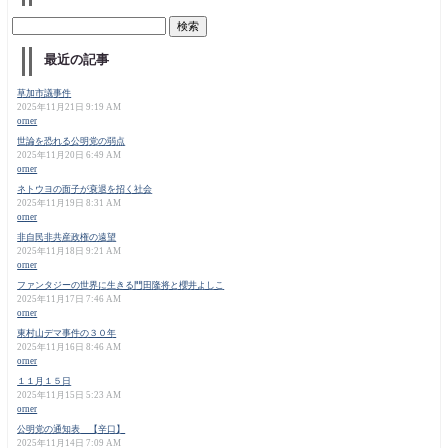
最近の記事
草加市議事件
2025年11月21日 9:19 AM
orner
世論を恐れる公明党の弱点
2025年11月20日 6:49 AM
orner
ネトウヨの面子が衰退を招く社会
2025年11月19日 8:31 AM
orner
非自民非共産政権の遠望
2025年11月18日 9:21 AM
orner
ファンタジーの世界に生きる門田隆将と櫻井よしこ
2025年11月17日 7:46 AM
orner
東村山デマ事件の３０年
2025年11月16日 8:46 AM
orner
１１月１５日
2025年11月15日 5:23 AM
orner
公明党の通知表 【辛口】
2025年11月14日 7:09 AM