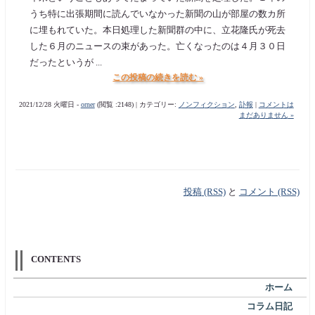
うち特に出張期間に読んでいなかった新聞の山が部屋の数カ所
に埋もれていた。本日処理した新聞群の中に、立花隆氏が死去
した６月のニュースの束があった。亡くなったのは４月３０日
だったというが ...
この投稿の続きを読む »
2021/12/28 火曜日 -
orner
(閲覧 :2148) | カテゴリー:
ノンフィクション
,
訃報
|
コメントは
まだありません »
投稿 (RSS)
と
コメント (RSS)
CONTENTS
ホーム
コラム日記