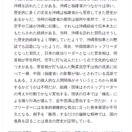
沖縄を訪れたことがある。沖縄と福建省のつながりは深い。
歴史的に多くの文化を沖縄は福建省から受容してきた歴史が
あるからだ。当時の福建省の都市は福州や泉州で、そこから
空手や三線が沖縄に伝播し、それらは沖縄経由で日本本土に
もたらされた経緯がある。当時、沖縄を訪れた習氏はそうし
た歴史的経緯をよく理解していたようで、沖縄県知事との懇
談でも話題になったようだ。現在、中国国家のトップリーダ
となった習氏と、日本の政治リーダーとなった菅首相は、同
首相が学生時代、空手に打ち込んだという点で文化的な結び
つきがある。菅首相が打ち込んだ剛柔流空手は他の流派に比
べて一層、中国（福建省）の影響が強いとされている流派で
もある。２人の個人的な人間関係がそういうところから発展
するかどうかは不明だが、組織・団体はそのトップリーダー
の考えや行動でかなり変化する。現状の日本では「極右」に
よる煽り行為が盛んで、反中意識は悪化する一方だが、トッ
プリーダーには全体的俯瞰的な視点に立った将来展望が不可
欠となる。相手を「敵視」するだけの偏狭な精神では、国の
進路を誤ることは過去の歴史が証明している。