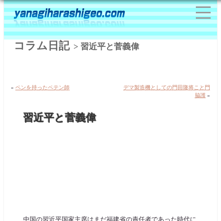
コラム日記
> 習近平と菅義偉
«
ペンを持ったペテン師
デマ製造機としての門田隆将こと門
脇護
»
習近平と菅義偉
中国の習近平国家主席はまだ福建省の責任者であった時代に