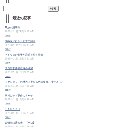
最近の記事
草加市議事件
2025年11月21日 9:19 AM
orner
世論を恐れる公明党の弱点
2025年11月20日 6:49 AM
orner
ネトウヨの面子が衰退を招く社会
2025年11月19日 8:31 AM
orner
非自民非共産政権の遠望
2025年11月18日 9:21 AM
orner
ファンタジーの世界に生きる門田隆将と櫻井よしこ
2025年11月17日 7:46 AM
orner
東村山デマ事件の３０年
2025年11月16日 8:46 AM
orner
１１月１５日
2025年11月15日 5:23 AM
orner
公明党の通知表 【辛口】
2025年11月14日 7:09 AM