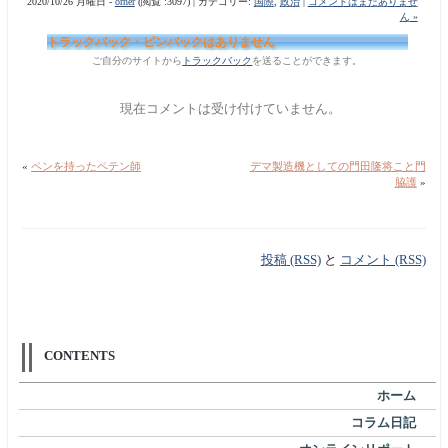
2020/10/26 月曜日 -
orner
(閲覧 :3097) | カテゴリー:
国際
,
政治
|
コメントはまだありませ
ん »
トラックバック・ピンバックはありません
ご自分のサイトから
トラックバック
を送ることができます。
現在コメントは受け付けていません。
«
ペンを持ったペテン師
デマ製造機としての門田隆将こと門
脇護
»
投稿 (RSS)
と
コメント (RSS)
CONTENTS
ホーム
コラム日記