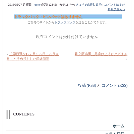
2019/05/27 月曜日 -
orner
(閲覧 :2845) | カテゴリー:
きょうの朝刊
,
政治
|
コメントはまだ
ありません »
トラックバック・ピンバックはありません
ご自分のサイトから
トラックバック
を送ることができます。
現在コメントは受け付けていません。
«
「同日選なら７月２８日・８月４
足立区議選、共産は７人にとどまる
日」と決め打ちした産経新聞
»
投稿 (RSS)
と
コメント (RSS)
CONTENTS
ホーム