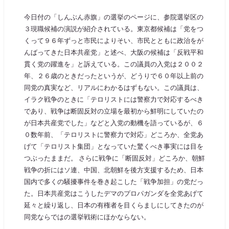
今日付の「しんぶん赤旗」の選挙のページに、参院選挙区の
３現職候補の演説が紹介されている。東京都候補は「党をつ
くって９６年ずっと市民によりそい、市民とともに政治をが
んばってきた日本共産党」と述べ、大阪の候補は「反戦平和
貫く党の躍進を」と訴えている。この議員の入党は２００２
年、２６歳のときだったというが、どうりで６０年以上前の
同党の真実など、リアルにわかるはずもない。この議員は、
イラク戦争のときに「テロリストには警察力で対応するべき
であり、戦争は断固反対の立場を最初から鮮明にしていたの
が日本共産党でした」などと入党の動機を語っているが、６
０数年前、「テロリストに警察力で対応」どころか、全党あ
げて「テロリスト集団」となっていた驚くべき事実には目を
つぶったままだ。 さらに戦争に「断固反対」どころか、朝鮮
戦争の折にはソ連、中国、北朝鮮を後方支援するため、日本
国内で多くの騒擾事件を巻き起こした「戦争加担」の党だっ
た。日本共産党はこうしたデマのプロパガンダを全党あげて
延々と繰り返し、日本の有権者を目くらましにしてきたのが
同党ならではの選挙戦術にほかならない。