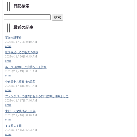
日記検索
最近の記事
草加市議事件
2025年11月21日 9:19 AM
orner
世論を恐れる公明党の弱点
2025年11月20日 6:49 AM
orner
ネトウヨの面子が衰退を招く社会
2025年11月19日 8:31 AM
orner
非自民非共産政権の遠望
2025年11月18日 9:21 AM
orner
ファンタジーの世界に生きる門田隆将と櫻井よしこ
2025年11月17日 7:46 AM
orner
東村山デマ事件の３０年
2025年11月16日 8:46 AM
orner
１１月１５日
2025年11月15日 5:23 AM
orner