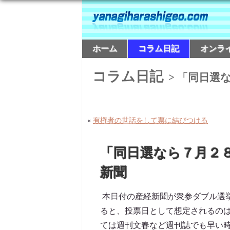
ホーム
コラム日記
オンラ
コラム日記
> 「同日選
«
有権者の世話をして票に結びつける
「同日選なら７月２
新聞
本日付の産経新聞が衆参ダブル選
ると、投票日として想定されるの
ては週刊文春など週刊誌でも早い