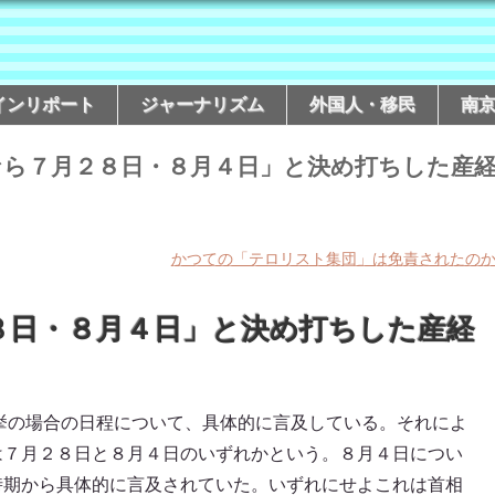
インリポート
ジャーナリズム
外国人・移民
南
なら７月２８日・８月４日」と決め打ちした産
かつての「テロリスト集団」は免責されたの
８日・８月４日」と決め打ちした産経
挙の場合の日程について、具体的に言及している。それによ
は７月２８日と８月４日のいずれかという。８月４日につい
時期から具体的に言及されていた。いずれにせよこれは首相