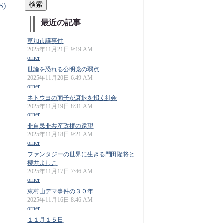
S)
最近の記事
草加市議事件
2025年11月21日 9:19 AM
orner
世論を恐れる公明党の弱点
2025年11月20日 6:49 AM
orner
ネトウヨの面子が衰退を招く社会
2025年11月19日 8:31 AM
orner
非自民非共産政権の遠望
2025年11月18日 9:21 AM
orner
ファンタジーの世界に生きる門田隆将と
櫻井よしこ
2025年11月17日 7:46 AM
orner
東村山デマ事件の３０年
2025年11月16日 8:46 AM
orner
１１月１５日