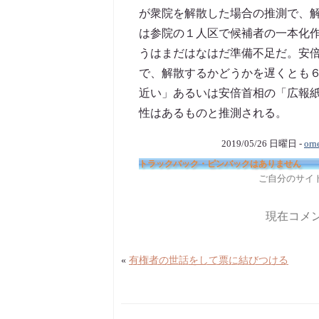
が衆院を解散した場合の推測で、
は参院の１人区で候補者の一本化
うはまだはなはだ準備不足だ。安
で、解散するかどうかを遅くとも６
近い」あるいは安倍首相の「広報
性はあるものと推測される。
2019/05/26 日曜日 -
orn
トラックバック・ピンバックはありません
ご自分のサイ
現在コメ
«
有権者の世話をして票に結びつける