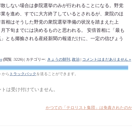
解散しない場合は参院選挙のみが行われることになる。野党
作業を進め、すでに大方終了しているとされるが、衆院のほ
倍首相はそうした野党の衆院選挙準備の状況を踏まえた上
月下旬までには決めるものと思われる。 安倍首相に「最も
紙」とも揶揄される産経新聞の報道だけに、一定の信ぴょう
er
(閲覧 :3226) | カテゴリー:
きょうの朝刊
,
政治
|
コメントはまだありません »
トから
トラックバック
を送ることができます。
ントは受け付けていません。
かつての「テロリスト集団」は免責されたの