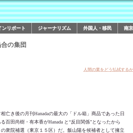
インリポート
ジャーナリズム
外国人・移民
南
烏合の集団
人間の業をどう払拭する
相亡き後の月刊Hanadaの最大の「ドル箱」商品であった日
百田尚樹・有本香がHanada と“反目関係”となったから
月の衆院補選（東京１５区）だ。飯山陽を候補者として擁立