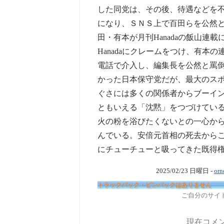
した同党は、その後、待遇などを
になり、ＳＮＳ上で百田らを公然
田・有本が月刊Hanadaの飯山
Hanadaにクレームをつけ、有本の
電話で介入し、編集長を公然と罵
かった日本保守党だが、最大のス
ぐさには多くの関係者からブーイ
ともいえる「沈黙」をつづけてい
火の粉を浴びたくないとの一心か
んでいる。安倍元首相の死去から
にチューチューと吸ってきた既得権
2025/02/23 日曜日 -
orn
トラックバック・ピンバックはありません
ご自分のサイ
現在コメ