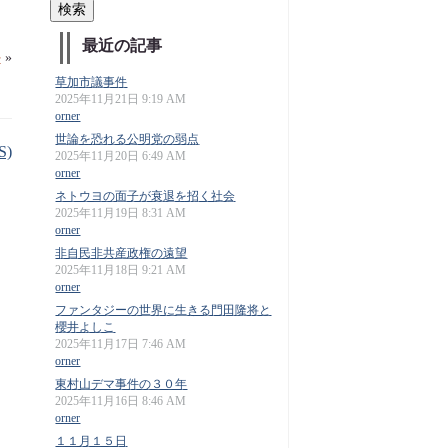
最近の記事
か
»
草加市議事件
2025年11月21日 9:19 AM
orner
世論を恐れる公明党の弱点
S)
2025年11月20日 6:49 AM
orner
ネトウヨの面子が衰退を招く社会
2025年11月19日 8:31 AM
orner
非自民非共産政権の遠望
2025年11月18日 9:21 AM
orner
ファンタジーの世界に生きる門田隆将と
櫻井よしこ
2025年11月17日 7:46 AM
orner
東村山デマ事件の３０年
2025年11月16日 8:46 AM
orner
１１月１５日