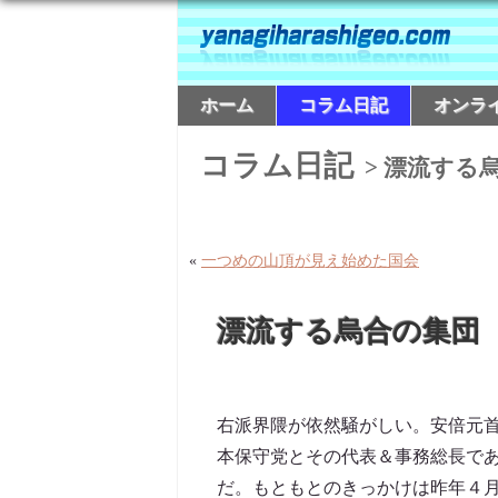
ホーム
コラム日記
オンラ
コラム日記
> 漂流する
«
一つめの山頂が見え始めた国会
漂流する烏合の集団
右派界隈が依然騒がしい。安倍元首
本保守党とその代表＆事務総長である
だ。もともとのきっかけは昨年４