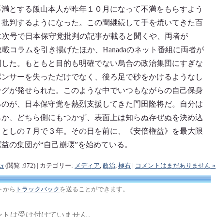
不満とする飯山本人が昨年１０月になって不満をもらすよう
と批判するようになった。この間継続して手を焼いてきた百
連載に次号で日本保守党批判の記事が載ると聞くや、両者が
連載コラムを引き揚げたほか、Hanadaのネット番組に両者が
倒した。もともと目的も明確でない烏合の政治集団にすぎな
ポンサーを失っただけでなく、後ろ足で砂をかけるようなし
ングが発せられた。このような中でいつもながらの自己保身
るのが、日本保守党を熱烈支援してきた門田隆将だ。自分は
らか、どちら側にもつかず、表面上は知らぬ存ぜぬを決め込
ことしの７月で３年。その日を前に、《安倍権益》を最大限
益の集団が“自己崩壊”を始めている。
er
(閲覧 :972) | カテゴリー:
メディア
,
政治
,
極右
|
コメントはまだありません »
トから
トラックバック
を送ることができます。
ントは受け付けていません。