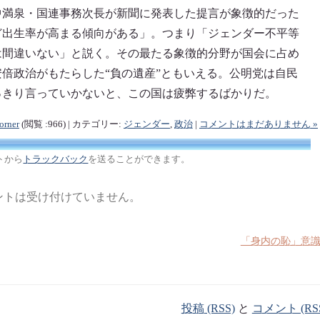
中満泉・国連事務次長が新聞に発表した提言が象徴的だった
ど出生率が高まる傾向がある」。つまり「ジェンダー不平等
は間違いない」と説く。その最たる象徴的分野が国会に占め
倍政治がもたらした“負の遺産”ともいえる。公明党は自民
っきり言っていかないと、この国は疲弊するばかりだ。
orner
(閲覧 :966) | カテゴリー:
ジェンダー
,
政治
|
コメントはまだありません »
トから
トラックバック
を送ることができます。
ントは受け付けていません。
「身内の恥」意
投稿 (RSS)
と
コメント (RS