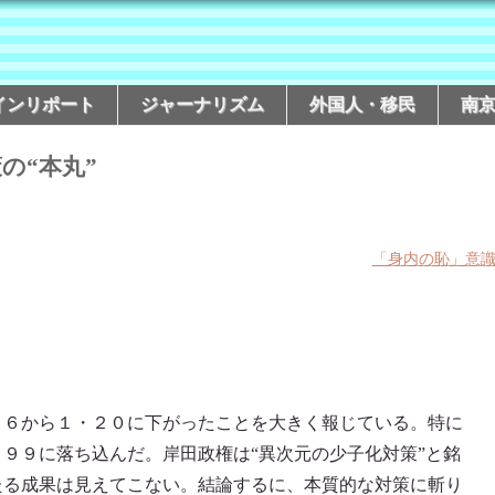
インリポート
ジャーナリズム
外国人・移民
南
の“本丸”
「身内の恥」意
２６から１・２０に下がったことを大きく報じている。特に
９９に落ち込んだ。岸田政権は“異次元の少子化対策”と銘
たる成果は見えてこない。結論するに、本質的な対策に斬り