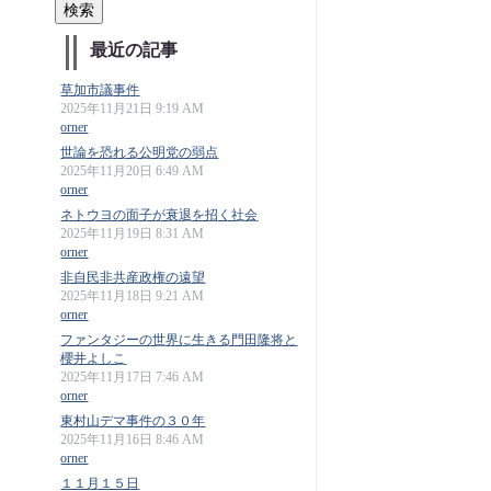
最近の記事
草加市議事件
2025年11月21日 9:19 AM
orner
世論を恐れる公明党の弱点
2025年11月20日 6:49 AM
orner
ネトウヨの面子が衰退を招く社会
2025年11月19日 8:31 AM
orner
非自民非共産政権の遠望
2025年11月18日 9:21 AM
orner
ファンタジーの世界に生きる門田隆将と
櫻井よしこ
2025年11月17日 7:46 AM
orner
東村山デマ事件の３０年
2025年11月16日 8:46 AM
orner
１１月１５日