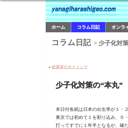
ホーム
コラム日記
オンラ
コラム日記
> 少子化対策
«
総選挙のタイミング
少子化対策の“本丸”
本日付各紙は日本の出生率が１・
東京では初めて１を割り込み、０・
打ってすでに１年半となるが、確