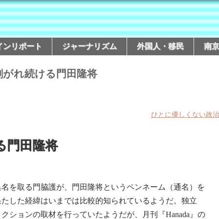
インリポート
ジャーナリズム
外国人・移民
南
剥がれ続ける門田隆将
ひとに優しくない政
る門田隆将
異名を取る門脇護が、門田隆将というペンネーム（通名）を
果たした経緯はいまでは比較的知られているようだ。独立
クションの取材を行っていたようだが、月刊『Hanada』の