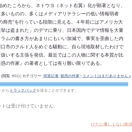
を始めたころから、ネトウヨ（ネット右翼）化が顕著となり、
は多いものの、多くはメディアリテラシーの低い情報弱者
の商売”を行っている段階に見える。４年前にはアメリカ大
選挙は盗まれた」のデマに乗り、日本国内でデマ情報を大量
コラムの書き方があまりにもいい加減で、事実を歪曲した内
川口市のクルド人をめぐる騒動に、自ら現地取材したわけで
者扱いする主張を発信。最近ではこの人物に関する本質が比
疑惑の作家』の著者としては有り難い限りである。
r
(閲覧 :951) | カテゴリー:
捏造記者
,
疑惑の作家
|
コメントはまだありません »
トから
トラックバック
を送ることができます。
ントは受け付けていません。
ひとに優しくない政