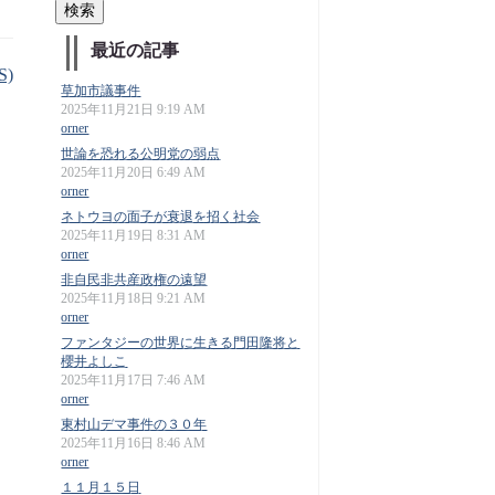
最近の記事
S)
草加市議事件
2025年11月21日 9:19 AM
orner
世論を恐れる公明党の弱点
2025年11月20日 6:49 AM
orner
ネトウヨの面子が衰退を招く社会
2025年11月19日 8:31 AM
orner
非自民非共産政権の遠望
2025年11月18日 9:21 AM
orner
ファンタジーの世界に生きる門田隆将と
櫻井よしこ
2025年11月17日 7:46 AM
orner
東村山デマ事件の３０年
2025年11月16日 8:46 AM
orner
１１月１５日