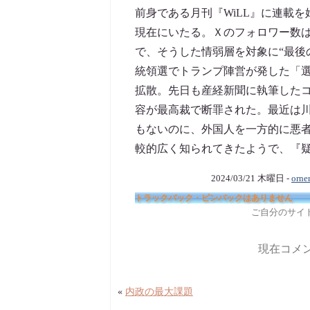
前身である月刊『WiLL』に連載
現在にいたる。Ｘのフォロワー数
で、そうした情弱層を対象に“最後
統領選でトランプ陣営が発した「
拡散。先日も産経新聞に執筆した
容が最高裁で断罪された。最近は
もないのに、外国人を一方的に悪
較的広く知られてきたようで、『
2024/03/21 木曜日 -
orne
トラックバック・ピンバックはありません
ご自分のサイ
現在コメ
«
内政の最大課題