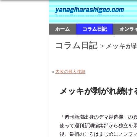
ホーム
コラム日記
オンラ
コラム日記
> メッキが
«
内政の最大課題
メッキが剥がれ続け
「週刊新潮出身のデマ製造機」の
使って週刊新潮編集部から独立を
後、最初のころはまじめにノンフィ