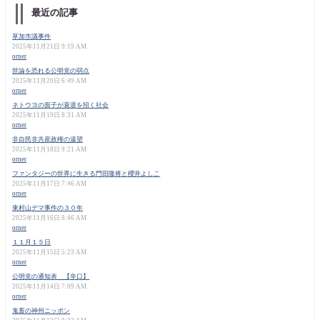
最近の記事
草加市議事件
2025年11月21日 9:19 AM
orner
世論を恐れる公明党の弱点
2025年11月20日 6:49 AM
orner
ネトウヨの面子が衰退を招く社会
2025年11月19日 8:31 AM
orner
非自民非共産政権の遠望
2025年11月18日 9:21 AM
orner
ファンタジーの世界に生きる門田隆将と櫻井よしこ
2025年11月17日 7:46 AM
orner
東村山デマ事件の３０年
2025年11月16日 8:46 AM
orner
１１月１５日
2025年11月15日 5:23 AM
orner
公明党の通知表 【辛口】
2025年11月14日 7:09 AM
orner
鬼畜の神州ニッポン