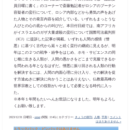
員日曜に書く」のコーナーで斎藤勉記者がロシアのプーチン
容疑者の蛮行について、ロシア内部などから勇気の声をあげ
た人物とその発言内容を紹介している。いずれもまっとうな
人びとの心の底からの叫びだ。本日付日経では、南アフリカ
がイスラエルのガザ大量虐殺の蛮行について国際司法裁判所
（ICJ）に提訴した記事が掲載。いずれも人間の感情（憎
悪）に基づく古代から延々と続く蛮行の継続に見えるが、明
年はこの２つの戦争・紛争をはじめ、ホモ・サピエンスの同
じ種に生きる人類が、人間の愚かさをどこまで克服できるか
を問われる年となるはずだ。憎悪に振り回される人類の行動
を解決するには、人間の内面心理に分け入り、その解決を促
す方途ぬきに解決に向かうことはありえない。仏教最高峰の
世界宗教としての役割がいやまして必要となる時代に入っ
た。
※本年１年間もたいへんお世話になりました。明年もよろし
くお願い致します。
2023/12/31 日曜日 -
orner
(閲覧 :1145) | カテゴリー:
きょうの朝刊
,
人権
,
平和
|
コメント
はまだありません »
トラックバック・ピンバックはありません