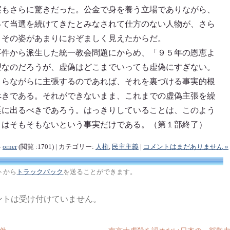
実もさらに驚きだった。公金で身を養う立場でありながら、
って当選を続けてきたとみなされて仕方のない人物が、さら
。その姿があまりにおぞましく見えたからだ。
事件から派生した統一教会問題にからめ、「９５年の恩恵よ
望なのだろうが、虚偽はどこまでいっても虚偽にすぎない。
さらながらに主張するのであれば、それを裏づける事実的根
べきである。それができないまま、これまでの虚偽主張を繰
廷に出るべきであろう。はっきりしていることは、このよう
」はそもそもないという事実だけである。（第１部終了）
-
orner
(閲覧 :1701) | カテゴリー:
人権
,
民主主義
|
コメントはまだありません »
トから
トラックバック
を送ることができます。
ントは受け付けていません。