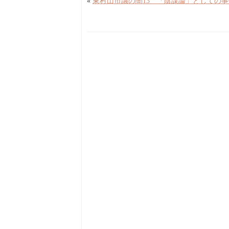
«
東村山市議の闇13 「陰謀論」としての事