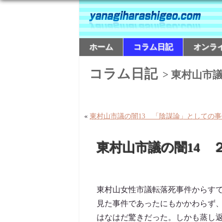
ホーム
コラム日記
オンラ
コラム日記
> 東村山市
«
東村山市議の闇13 「陰謀論」としての事
東村山市議の闇14 
東村山女性市議転落死事件からす
見た事件であったにもかかわらず
はなはだ驚きだった。しかも蒸し