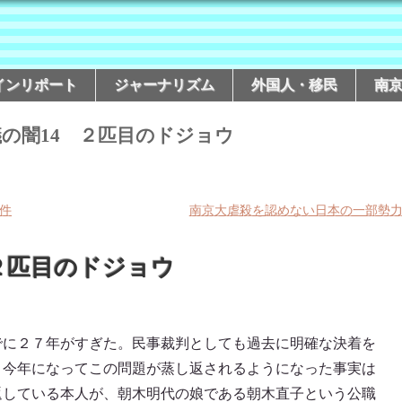
インリポート
ジャーナリズム
外国人・移民
南
議の闇14 ２匹目のドジョウ
件
南京大虐殺を認めない日本の一部勢
２匹目のドジョウ
でに２７年がすぎた。民事裁判としても過去に明確な決着を
、今年になってこの問題が蒸し返されるようになった事実は
返している本人が、朝木明代の娘である朝木直子という公職