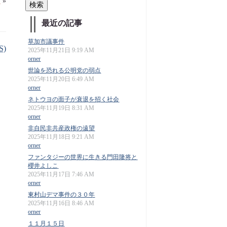
力
»
最近の記事
草加市議事件
S)
2025年11月21日 9:19 AM
orner
世論を恐れる公明党の弱点
2025年11月20日 6:49 AM
orner
ネトウヨの面子が衰退を招く社会
2025年11月19日 8:31 AM
orner
非自民非共産政権の遠望
2025年11月18日 9:21 AM
orner
ファンタジーの世界に生きる門田隆将と
櫻井よしこ
2025年11月17日 7:46 AM
orner
東村山デマ事件の３０年
2025年11月16日 8:46 AM
orner
１１月１５日