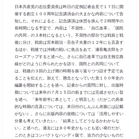
日本共産党の志位委員長は昨日の定例記者会見で１７日に開
催する創立１００周年記念講演会の大まかな内容について告
知した。それによると、記念講演は休憩を挟んで２時間半の
長時間になる予定で、内容は「不屈性」「自己改革」「国民
の共同」の３本柱になるという。不屈性の部分では戦前と戦
後に分け、戦前は宮本顕治・百合子夫妻の１２年にも言及す
るほか、戦後では沖縄の戦いに焦点をあて、瀬長亀次郎をク
ローズアップすると述べた。さらに自己改革では自主独立路
線がどのように作られたかを語り、国民との共同について
は、戦後の３回の上げ潮の時期を振り返りつつ話す予定であ
ることを伝えた。加えて、懸念となっていた党１００年史の
編纂を開始することを述べ、記者からの質問に対し、出版時
期については来年の７月１５日の前までには完成させたい旨
を述べ、「来年前半に本として」と明言した（だがこの具体
的な時期の言及については、本日付のしんぶん赤旗には記載
がない）。さらに出版内容の規模については「活用しやすい
分量も考えていきたい」「結果としてどうなるかわからな
い」と述べた。過去には８０年史がもっとも近い発行だが、
このときはコンパクトなハンディ版で、迫力の少ないものだ