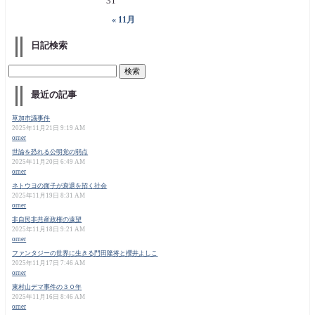
31
« 11月
日記検索
最近の記事
草加市議事件
2025年11月21日 9:19 AM
orner
世論を恐れる公明党の弱点
2025年11月20日 6:49 AM
orner
ネトウヨの面子が衰退を招く社会
2025年11月19日 8:31 AM
orner
非自民非共産政権の遠望
2025年11月18日 9:21 AM
orner
ファンタジーの世界に生きる門田隆将と櫻井よしこ
2025年11月17日 7:46 AM
orner
東村山デマ事件の３０年
2025年11月16日 8:46 AM
orner