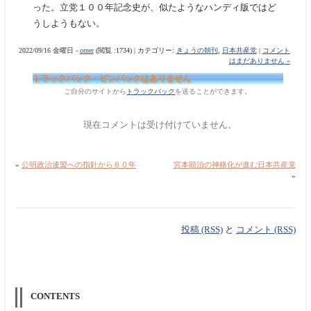
った。立党１００年記念史が、似たようなハンディ版ではど
うしようもない。
2022/09/16 金曜日 -
orner
(閲覧 :1734) | カテゴリー:
きょうの朝刊
,
日本共産党
|
コメント
はまだありません »
トラックバック・ピンバックはありません
ご自分のサイトから
トラックバック
を送ることができます。
現在コメントは受け付けていません。
«
公明政治連盟への指針から６０年
宮本顕治の神格化が進む日本共産党
»
投稿 (RSS)
と
コメント (RSS)
CONTENTS