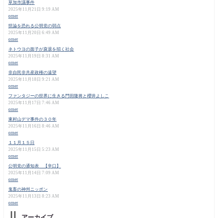
草加市議事件
2025年11月21日 9:19 AM
orner
世論を恐れる公明党の弱点
2025年11月20日 6:49 AM
orner
ネトウヨの面子が衰退を招く社会
2025年11月19日 8:31 AM
orner
非自民非共産政権の遠望
2025年11月18日 9:21 AM
orner
ファンタジーの世界に生きる門田隆将と櫻井よしこ
2025年11月17日 7:46 AM
orner
東村山デマ事件の３０年
2025年11月16日 8:46 AM
orner
１１月１５日
2025年11月15日 5:23 AM
orner
公明党の通知表 【辛口】
2025年11月14日 7:09 AM
orner
鬼畜の神州ニッポン
2025年11月13日 8:23 AM
orner
アーカイブ