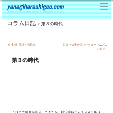
コラム日記
> 第３の時代
«
反社会性団体と自民党
浜四津敏子が掲げたヒューマニズム
の政治
»
第３の時代
これまで何度が言及してきたが、明治維新から１９４５年８