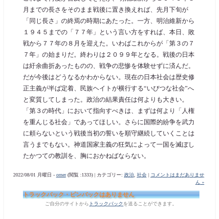
月までの長さをそのまま戦後に置き換えれば、先月下旬が
「同じ長さ」の終焉の時期にあたった。一方、明治維新から
１９４５までの「７７年」という言い方をすれば、本日、敗
戦から７７年の８月を迎えた。いわばこれからが「第３の７
７年」の始まりだ。終わりは２０９９年となる。戦後の日本
は紆余曲折あったものの、戦争の悲惨を体験せずに済んだ。
だが今後はどうなるかわからない。現在の日本社会は歴史修
正主義が半ば定着、民族ヘイトが横行する“いびつな社会”へ
と変質してしまった。政治の結果責任は何よりも大きい。
「第３の時代」において指向すべきは、まずは何より「人権
を重んじる社会」であってほしい。さらに国際的紛争を武力
に頼らないという戦後当初の誓いを順守継続していくことは
言うまでもない。神道国家主義の狂気によって一国を滅ぼし
たかつての教訓を、胸におかねばならない。
2022/08/01 月曜日 -
orner
(閲覧 :1333) | カテゴリー:
政治
,
社会
|
コメントはまだありませ
ん »
トラックバック・ピンバックはありません
ご自分のサイトから
トラックバック
を送ることができます。