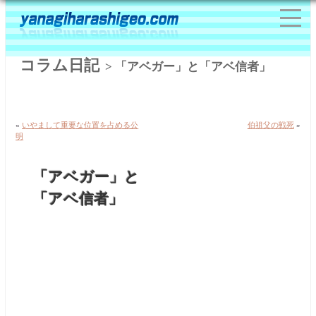
コラム日記
> 「アベガー」と「アベ信者」
«
いやまして重要な位置を占める公
伯祖父の戦死
»
明
「アベガー」と
「アベ信者」