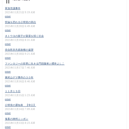
草加市議事件
2025年11月21日 9:19 AM
orner
世論を恐れる公明党の弱点
2025年11月20日 6:49 AM
orner
ネトウヨの面子が衰退を招く社会
2025年11月19日 8:31 AM
orner
非自民非共産政権の遠望
2025年11月18日 9:21 AM
orner
ファンタジーの世界に生きる門田隆将と櫻井よしこ
2025年11月17日 7:46 AM
orner
東村山デマ事件の３０年
2025年11月16日 8:46 AM
orner
１１月１５日
2025年11月15日 5:23 AM
orner
公明党の通知表 【辛口】
2025年11月14日 7:09 AM
orner
鬼畜の神州ニッポン
2025年11月13日 8:23 AM
orner