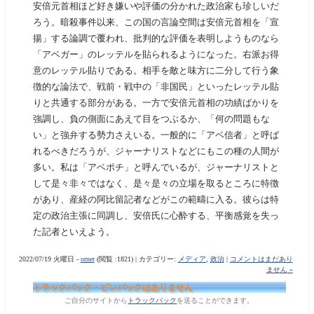
安倍元首相ほど好き嫌いや評価の分かれた政治家も珍しいだ
ろう。暗殺事件以来、この国の言論空間は安倍元首相を「宣
揚」する論調で覆われ、批判的な評価を表明しようものなら
「アベガー」のレッテルを貼られるようになった。右派お得
意のレッテル貼りである。相手を敵と味方に二分して行う象
徴的な論法で、戦前・戦中の「非国民」といったレッテル貼
りと共通する部分がある。一方で安倍元首相の功績ばかりを
強調し、負の側面にあえて目をつぶるか、「何の問題もな
い」と強弁する勢力さえいる。一般的に「アベ信者」と呼ば
れるべきだろうが、ジャーナリストなどにもこの種の人間が
多い。私は「アベポチ」と呼んでいるが、ジャーナリストと
して是々非々ではなく、是々是々の立場を取るところに特徴
があり、産経の阿比留記者などがこの範疇に入る。彼らは特
定の政治主張に同調し、安倍氏に心酔する、平衡感覚を失っ
た記者といえよう。
2022/07/19 火曜日 -
orner
(閲覧 :1821) | カテゴリー:
メディア
,
政治
|
コメントはまだあり
ません »
トラックバック・ピンバックはありません
ご自分のサイトから
トラックバック
を送ることができます。