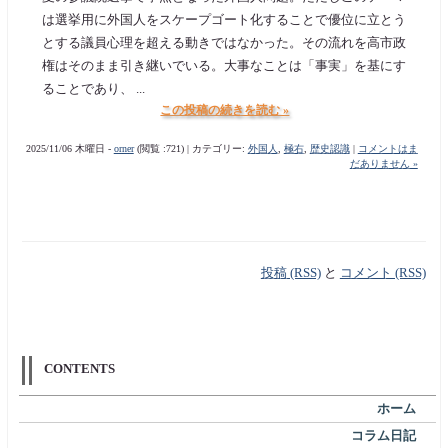
は選挙用に外国人をスケープゴート化することで優位に立とう
とする議員心理を超える動きではなかった。その流れを高市政
権はそのまま引き継いでいる。大事なことは「事実」を基にす
ることであり、 ...
この投稿の続きを読む »
2025/11/06 木曜日 -
orner
(閲覧 :721) | カテゴリー:
外国人
,
極右
,
歴史認識
|
コメントはま
だありません »
投稿 (RSS)
と
コメント (RSS)
CONTENTS
ホーム
コラム日記