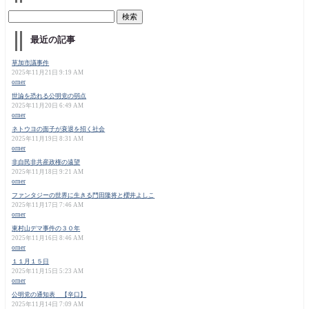
最近の記事
草加市議事件
2025年11月21日 9:19 AM
orner
世論を恐れる公明党の弱点
2025年11月20日 6:49 AM
orner
ネトウヨの面子が衰退を招く社会
2025年11月19日 8:31 AM
orner
非自民非共産政権の遠望
2025年11月18日 9:21 AM
orner
ファンタジーの世界に生きる門田隆将と櫻井よしこ
2025年11月17日 7:46 AM
orner
東村山デマ事件の３０年
2025年11月16日 8:46 AM
orner
１１月１５日
2025年11月15日 5:23 AM
orner
公明党の通知表 【辛口】
2025年11月14日 7:09 AM