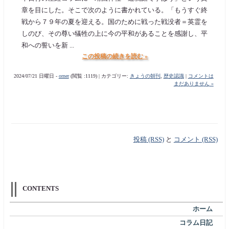
章を目にした。そこで次のように書かれている。「もうすぐ終
戦から７９年の夏を迎える。国のために戦った戦没者＝英霊を
しのび、その尊い犠牲の上に今の平和があることを感謝し、平
和への誓いを新 ...
この投稿の続きを読む »
2024/07/21 日曜日 -
orner
(閲覧 :1119) | カテゴリー:
きょうの朝刊
,
歴史認識
|
コメントは
まだありません »
投稿 (RSS)
と
コメント (RSS)
CONTENTS
ホーム
コラム日記