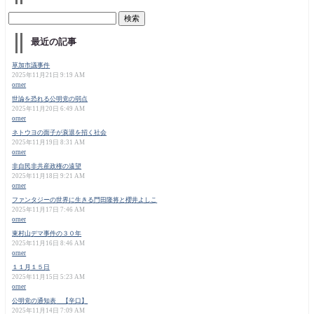
最近の記事
草加市議事件
2025年11月21日 9:19 AM
orner
世論を恐れる公明党の弱点
2025年11月20日 6:49 AM
orner
ネトウヨの面子が衰退を招く社会
2025年11月19日 8:31 AM
orner
非自民非共産政権の遠望
2025年11月18日 9:21 AM
orner
ファンタジーの世界に生きる門田隆将と櫻井よしこ
2025年11月17日 7:46 AM
orner
東村山デマ事件の３０年
2025年11月16日 8:46 AM
orner
１１月１５日
2025年11月15日 5:23 AM
orner
公明党の通知表 【辛口】
2025年11月14日 7:09 AM