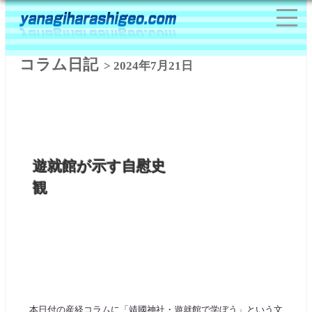
コラム日記
> 2024年7月21日
遊就館が示す自慰史
観
本日付の産経コラムに「靖國神社・遊就館で学ぼう」という文