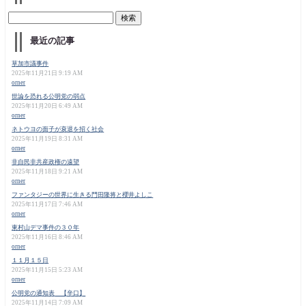
最近の記事
草加市議事件
2025年11月21日 9:19 AM
orner
世論を恐れる公明党の弱点
2025年11月20日 6:49 AM
orner
ネトウヨの面子が衰退を招く社会
2025年11月19日 8:31 AM
orner
非自民非共産政権の遠望
2025年11月18日 9:21 AM
orner
ファンタジーの世界に生きる門田隆将と櫻井よしこ
2025年11月17日 7:46 AM
orner
東村山デマ事件の３０年
2025年11月16日 8:46 AM
orner
１１月１５日
2025年11月15日 5:23 AM
orner
公明党の通知表 【辛口】
2025年11月14日 7:09 AM