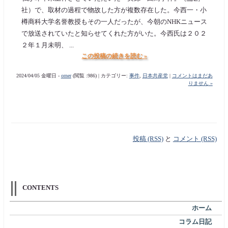
社）で、取材の過程で物故した方が複数存在した。今西一・小
樽商科大学名誉教授もその一人だったが、今朝のNHKニュース
で放送されていたと知らせてくれた方がいた。今西氏は２０２
２年１月未明、 ...
この投稿の続きを読む »
2024/04/05 金曜日 -
orner
(閲覧 :986) | カテゴリー:
事件
,
日本共産党
|
コメントはまだあ
りません »
投稿 (RSS)
と
コメント (RSS)
CONTENTS
ホーム
コラム日記