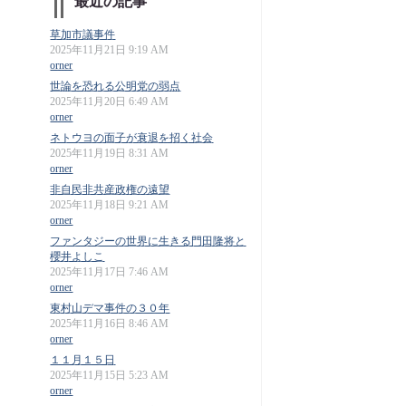
最近の記事
草加市議事件
2025年11月21日 9:19 AM
orner
世論を恐れる公明党の弱点
2025年11月20日 6:49 AM
orner
ネトウヨの面子が衰退を招く社会
2025年11月19日 8:31 AM
orner
非自民非共産政権の遠望
2025年11月18日 9:21 AM
orner
ファンタジーの世界に生きる門田隆将と
櫻井よしこ
2025年11月17日 7:46 AM
orner
東村山デマ事件の３０年
2025年11月16日 8:46 AM
orner
１１月１５日
2025年11月15日 5:23 AM
orner