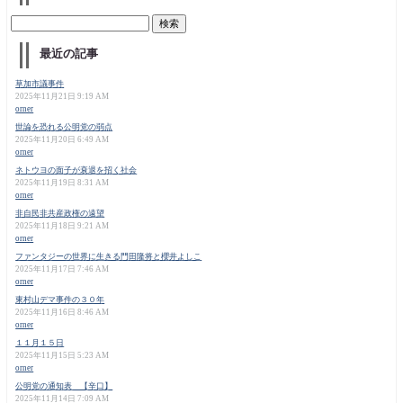
最近の記事
草加市議事件
2025年11月21日 9:19 AM
orner
世論を恐れる公明党の弱点
2025年11月20日 6:49 AM
orner
ネトウヨの面子が衰退を招く社会
2025年11月19日 8:31 AM
orner
非自民非共産政権の遠望
2025年11月18日 9:21 AM
orner
ファンタジーの世界に生きる門田隆将と櫻井よしこ
2025年11月17日 7:46 AM
orner
東村山デマ事件の３０年
2025年11月16日 8:46 AM
orner
１１月１５日
2025年11月15日 5:23 AM
orner
公明党の通知表 【辛口】
2025年11月14日 7:09 AM