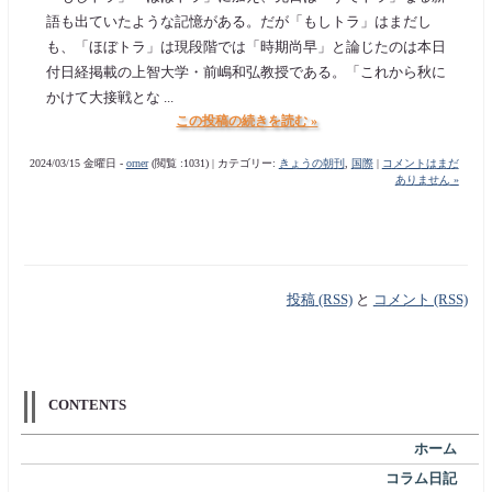
語も出ていたような記憶がある。だが「もしトラ」はまだし
も、「ほぼトラ」は現段階では「時期尚早」と論じたのは本日
付日経掲載の上智大学・前嶋和弘教授である。「これから秋に
かけて大接戦とな ...
この投稿の続きを読む »
2024/03/15 金曜日 -
orner
(閲覧 :1031) | カテゴリー:
きょうの朝刊
,
国際
|
コメントはまだ
ありません »
投稿 (RSS)
と
コメント (RSS)
CONTENTS
ホーム
コラム日記