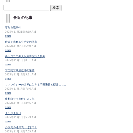
最近の記事
草加市議事件
2025年11月21日 9:19 AM
orner
世論を恐れる公明党の弱点
2025年11月20日 6:49 AM
orner
ネトウヨの面子が衰退を招く社会
2025年11月19日 8:31 AM
orner
非自民非共産政権の遠望
2025年11月18日 9:21 AM
orner
ファンタジーの世界に生きる門田隆将と櫻井よしこ
2025年11月17日 7:46 AM
orner
東村山デマ事件の３０年
2025年11月16日 8:46 AM
orner
１１月１５日
2025年11月15日 5:23 AM
orner
公明党の通知表 【辛口】
2025年11月14日 7:09 AM