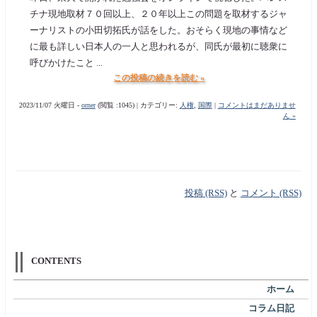
チナ現地取材７０回以上、２０年以上この問題を取材するジャ
ーナリストの小田切拓氏が話をした。おそらく現地の事情など
に最も詳しい日本人の一人と思われるが、同氏が最初に聴衆に
呼びかけたこと ...
この投稿の続きを読む »
2023/11/07 火曜日 -
orner
(閲覧 :1045) | カテゴリー:
人権
,
国際
|
コメントはまだありませ
ん »
投稿 (RSS)
と
コメント (RSS)
CONTENTS
ホーム
コラム日記