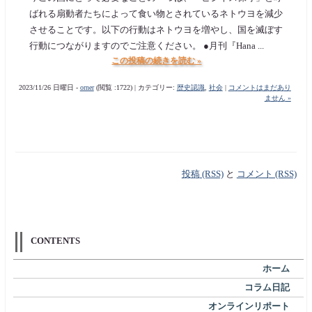
ばれる扇動者たちによって食い物とされているネトウヨを減少
させることです。以下の行動はネトウヨを増やし、国を滅ぼす
行動につながりますのでご注意ください。 ●月刊『Hana ...
この投稿の続きを読む »
2023/11/26 日曜日 -
orner
(閲覧 :1722) | カテゴリー:
歴史認識
,
社会
|
コメントはまだあり
ません »
投稿 (RSS)
と
コメント (RSS)
CONTENTS
ホーム
コラム日記
オンラインリポート