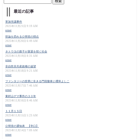
最近の記事
草加市議事件
2025年11月21日 9:19 AM
orner
世論を恐れる公明党の弱点
2025年11月20日 6:49 AM
orner
ネトウヨの面子が衰退を招く社会
2025年11月19日 8:31 AM
orner
非自民非共産政権の遠望
2025年11月18日 9:21 AM
orner
ファンタジーの世界に生きる門田隆将と櫻井よしこ
2025年11月17日 7:46 AM
orner
東村山デマ事件の３０年
2025年11月16日 8:46 AM
orner
１１月１５日
2025年11月15日 5:23 AM
orner
公明党の通知表 【辛口】
2025年11月14日 7:09 AM
orner