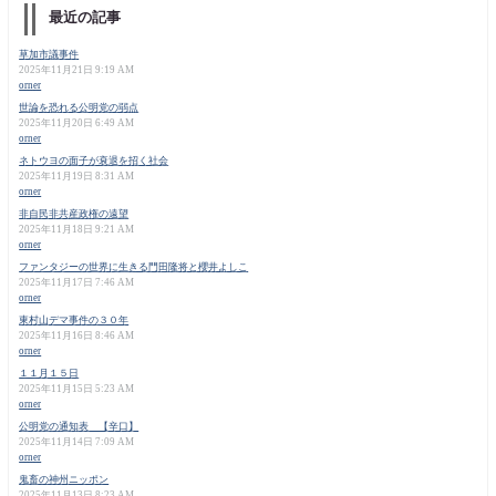
最近の記事
草加市議事件
2025年11月21日 9:19 AM
orner
世論を恐れる公明党の弱点
2025年11月20日 6:49 AM
orner
ネトウヨの面子が衰退を招く社会
2025年11月19日 8:31 AM
orner
非自民非共産政権の遠望
2025年11月18日 9:21 AM
orner
ファンタジーの世界に生きる門田隆将と櫻井よしこ
2025年11月17日 7:46 AM
orner
東村山デマ事件の３０年
2025年11月16日 8:46 AM
orner
１１月１５日
2025年11月15日 5:23 AM
orner
公明党の通知表 【辛口】
2025年11月14日 7:09 AM
orner
鬼畜の神州ニッポン
2025年11月13日 8:23 AM