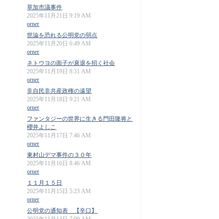
草加市議事件
2025年11月21日 9:19 AM
orner
世論を恐れる公明党の弱点
2025年11月20日 6:49 AM
orner
ネトウヨの面子が衰退を招く社会
2025年11月19日 8:31 AM
orner
非自民非共産政権の遠望
2025年11月18日 9:21 AM
orner
ファンタジーの世界に生きる門田隆将と
櫻井よしこ
2025年11月17日 7:46 AM
orner
東村山デマ事件の３０年
2025年11月16日 8:46 AM
orner
１１月１５日
2025年11月15日 5:23 AM
orner
公明党の通知表 【辛口】