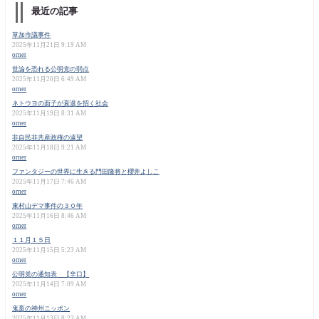
最近の記事
草加市議事件
2025年11月21日 9:19 AM
orner
世論を恐れる公明党の弱点
2025年11月20日 6:49 AM
orner
ネトウヨの面子が衰退を招く社会
2025年11月19日 8:31 AM
orner
非自民非共産政権の遠望
2025年11月18日 9:21 AM
orner
ファンタジーの世界に生きる門田隆将と櫻井よしこ
2025年11月17日 7:46 AM
orner
東村山デマ事件の３０年
2025年11月16日 8:46 AM
orner
１１月１５日
2025年11月15日 5:23 AM
orner
公明党の通知表 【辛口】
2025年11月14日 7:09 AM
orner
鬼畜の神州ニッポン
2025年11月13日 8:23 AM